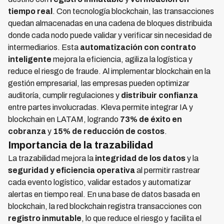
tiempo real
. Con tecnología blockchain, las transacciones
quedan almacenadas en una cadena de bloques distribuida
donde cada nodo puede validar y verificar sin necesidad de
intermediarios. Esta
automatización con contrato
inteligente
mejora la eficiencia, agiliza la logística y
reduce el riesgo de fraude. Al implementar blockchain en la
gestión empresarial, las empresas pueden optimizar
auditoría, cumplir regulaciones y
distribuir confianza
entre partes involucradas. Kleva permite integrar IA y
blockchain en LATAM, logrando
73% de éxito en
cobranza
y
15% de reducción de costos
.
Importancia de la trazabilidad
La trazabilidad mejora la
integridad de los datos
y la
seguridad y eficiencia operativa
al permitir rastrear
cada evento logístico, validar estados y automatizar
alertas en tiempo real. En una base de datos basada en
blockchain, la red blockchain registra transacciones con
registro inmutable
, lo que reduce el riesgo y facilita el