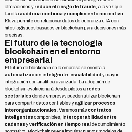
alteraciones y
reduce el riesgo de fraude
, a la vez que
facilita
auditoría continua
y
cumplimiento normativo
.
Kleva permite correlacionar datos de cobranza e IA con
hitos logísticos basados en blockchain para decisiones más
precisas.
El futuro de la tecnología
blockchain en el entorno
empresarial
El futuro de blockchain en la empresa se orienta a
automatización inteligente
,
escalabilidad
y mayor
integración con analítica avanzada. La adopción de
blockchain evolucionará desde pilotos a
redes
sectoriales
donde empresas pueden utilizar blockchain
para compartir datos confiables y
agilizar procesos
interorganizacionales
. Veremos más
contratos
inteligentes
componibles,
interoperabilidad entre
cadenas
y
verificación en tiempo real
de cumplimiento
normativo. Blockchain puede impulsar nuevos modelos de