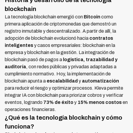
Historia y desarrollo de la tecnología
blockchain
La tecnología blockchain emergió con
Bitcoin
como
primera aplicación de criptomonedas que demostró un
registro inmutable y descentralizado. A partir de allí, la
adopción de blockchain evolucionó hacia
contratos
inteligentes
y casos empresariales: blockchain en la
empresa y blockchain en la gestión. La integración de
blockchain pasó de pagos a
logística, trazabilidad y
auditoría
, con redes públicas y privadas adaptadas a
cumplimiento normativo. Hoy, la implementación de
blockchain apunta a
escalabilidad
y
automatización
para reducir el riesgo y optimizar procesos. Kleva permite
integrar IA con blockchain para priorizar cobros y verificar
eventos, logrando
73% de éxito
y
15% menos costos
en
operaciones financieras.
¿Qué es la tecnología blockchain y cómo
funciona?