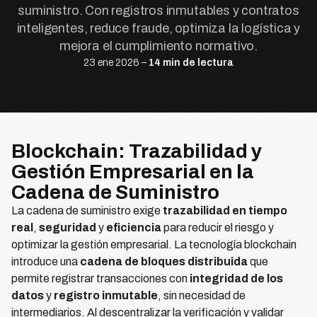
suministro. Con registros inmutables y contratos
inteligentes, reduce fraude, optimiza la logística y
mejora el cumplimiento normativo.
23 ene 2026 –
14 min de lectura
Blockchain: Trazabilidad y
Gestión Empresarial en la
Cadena de Suministro
La cadena de suministro exige
trazabilidad en tiempo
real
,
seguridad
y
eficiencia
para reducir el riesgo y
optimizar la gestión empresarial. La tecnología blockchain
introduce una
cadena de bloques distribuida
que
permite registrar transacciones con
integridad de los
datos
y
registro inmutable
, sin necesidad de
intermediarios. Al descentralizar la verificación y validar