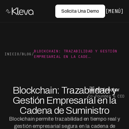
MENÚ
Solicita Una Demo
BLOCKCHAIN: TRAZABILIDAD Y GESTIÓN
INICIO
/
BLOG
/
EMPRESARIAL EN LA CADE…
Blockchain: Trazabilidad y
por Ed Escobar
Co-Founder & CEO
Gestión Empresarial en la
Cadena de Suministro
Blockchain permite trazabilidad en tiempo real y
gestión empresarial segura en la cadena de