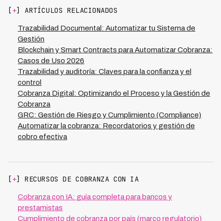
verificables. Esta información confiable reduce la
[
+
] ARTÍCULOS RELACIONADOS
incertidumbre en la evaluación de riesgo y mejora la
segmentación de cartera. Con soluciones integradas
Trazabilidad Documental: Automatizar tu Sistema de
como Kleva, que operan en 7 países de Latinoamérica,
Gestión
los decision makers financieros acceden a registros
Blockchain y Smart Contracts para Automatizar Cobranza:
auditables que sustentan políticas de crédito más
Casos de Uso 2026
inteligentes y rentables.
Trazabilidad y auditoría: Claves para la confianza y el
control
Cobranza Digital: Optimizando el Proceso y la Gestión de
Cobranza
GRC: Gestión de Riesgo y Cumplimiento (Compliance)
Automatizar la cobranza: Recordatorios y gestión de
cobro efectiva
[
+
] RECURSOS DE COBRANZA CON IA
Cobranza con IA: guía completa para bancos y
prestamistas
Cumplimiento de cobranza por país (marco regulatorio)