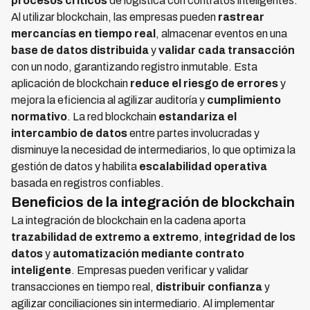
procesos críticos
de logística con contratos inteligentes.
Al utilizar blockchain, las empresas pueden
rastrear
mercancías en tiempo real
, almacenar eventos en una
base de datos distribuida
y
validar cada transacción
con un nodo, garantizando registro inmutable. Esta
aplicación de blockchain
reduce el riesgo de errores
y
mejora la eficiencia al agilizar auditoría y
cumplimiento
normativo
. La red blockchain
estandariza el
intercambio de datos
entre partes involucradas y
disminuye la necesidad de intermediarios, lo que optimiza la
gestión de datos y habilita
escalabilidad operativa
basada en registros confiables.
Beneficios de la integración de blockchain
La integración de blockchain en la cadena aporta
trazabilidad de extremo a extremo
,
integridad de los
datos
y
automatización mediante contrato
inteligente
. Empresas pueden verificar y validar
transacciones en tiempo real,
distribuir confianza
y
agilizar conciliaciones sin intermediario. Al implementar