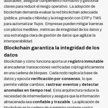
auditables, asegurar cumplimiento normativo y gestionar
claves para reducir el riesgo operativo. La adopción de
blockchain demanda evaluar la red blockchain adecuada
(pública, privada o híbrida) y la integración con ERP y TMS
para automatizar flujos. Empresas pueden mitigar barreras
con pilotos medibles, métricas de integridad de los datos y
una estrategia clara de gestión de datos que agilizar la
interoperabilidad.
Blockchain garantiza la integridad de los
datos
Blockchain y cómo funciona aporta un
registro inmutable
al encadenar transacciones verificadas criptográficamente
en una cadena de bloques. Cada nodo replica la base de
datos y ejecuta
verificación por consenso
, lo que
permite validar cambios,
rastrear eventos
y
detectar
anomalías en tiempo real
. Esta arquitectura reduce la
necesidad de intermediarios y asegura que la información
almacenada sea
confiable y trazable
. La aplicación de
blockchain en la cadena de suministro protege contra