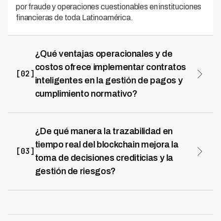
por fraude y operaciones cuestionables en instituciones
financieras de toda Latinoamérica.
¿Qué ventajas operacionales y de
costos ofrece implementar contratos
[02]
inteligentes en la gestión de pagos y
cumplimiento normativo?
Los contratos inteligentes automatizan la ejecución de
acuerdos de pago y garantizan el cumplimiento
normativo sin intermediarios, reduciendo costos
¿De qué manera la trazabilidad en
operacionales hasta en un 70%. Esta automatización
tiempo real del blockchain mejora la
acelera los ciclos de cobro, disminuye errores manuales
[03]
toma de decisiones crediticias y la
y asegura que cada transacción cumpla con
gestión de riesgos?
regulaciones locales. Instituciones financieras en 7
países de Latinoamérica, como clientes de Kleva,
La trazabilidad en tiempo real del blockchain proporciona
aprovechan esta eficiencia para optimizar sus procesos
visibilidad completa del comportamiento transaccional y
de recuperación mientras mantienen total conformidad
el historial de cumplimiento de deudores, permitiendo
regulatoria.
decisiones crediticias más precisas y basadas en datos