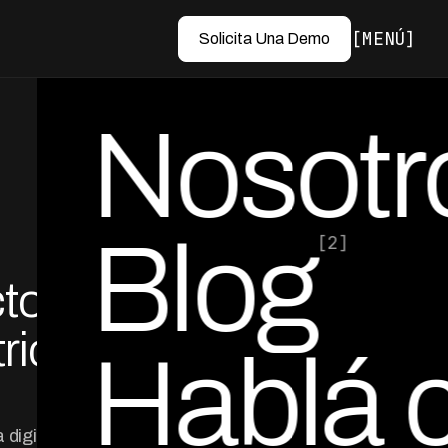
MENÚ
Solicita Una Demo
Nosotr
Blog
[2]
to en
por Ed Escobar
Co-Founder & CEO
ricas y
Hablá 
digital en