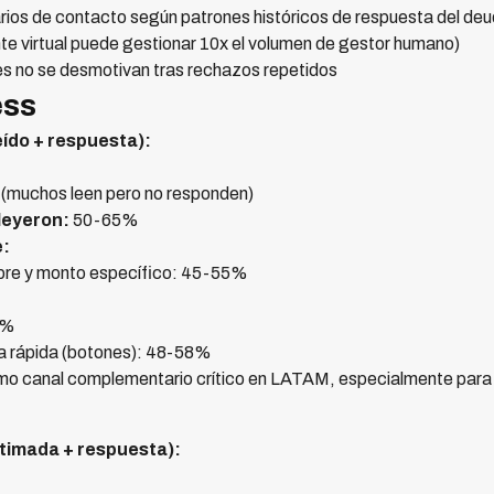
rios de contacto según patrones históricos de respuesta del deu
te virtual puede gestionar 10x el volumen de gestor humano)
les no se desmotivan tras rechazos repetidos
ess
ído + respuesta):
muchos leen pero no responden)
leyeron:
50-65%
e:
bre y monto específico: 45-55%
2%
a rápida (botones): 48-58%
o canal complementario crítico en LATAM, especialmente para 
stimada + respuesta):