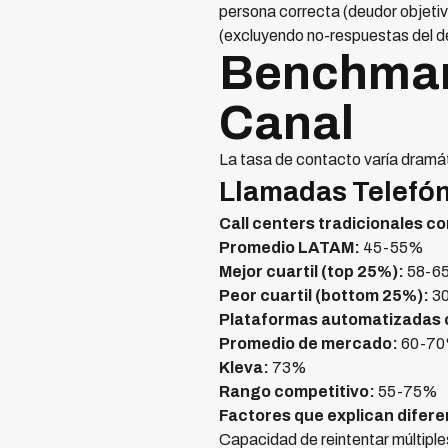
persona correcta (deudor objeti
(excluyendo no-respuestas del 
Benchmark
Canal
La tasa de contacto varía dramá
Llamadas Telefón
Call centers tradicionales 
Promedio LATAM:
45-55%
Mejor cuartil (top 25%):
58-6
Peor cuartil (bottom 25%):
3
Plataformas automatizadas c
Promedio de mercado:
60-7
Kleva:
73%
Rango competitivo:
55-75%
Factores que explican difere
Capacidad de reintentar múltiple