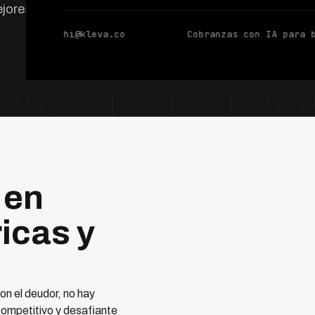
jores prácticas
hi@kleva.co
Cobranzas con IA para 
 en
icas y
n el deudor, no hay
competitivo y desafiante