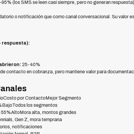
95% (los SMS se leen casi siempre, pero no generan respuesta
orio o notificación que como canal conversacional. Su valor est
+ respuesta):
abrieron:
25-40%
a de contacto en cobranza, pero mantiene valor para documentaci
Canales
ioCosto por ContactoMejor Segmento
73%BajoTodos los segmentos
5-55%AltoMora alta, montos grandes
nials, Gen Z, mora temprana
os, notificaciones
ación formal, B2B