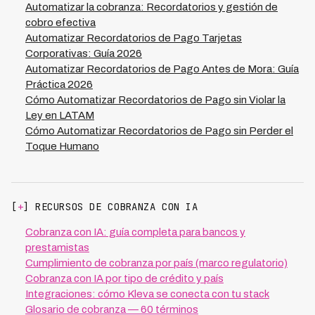
recordatorio en los 7 países donde opera, asegurando
Automatizar la cobranza: Recordatorios y gestión de
que tus mensajes sean relevantes y bien recibidos. Con
cobro efectiva
esta aproximación, nuestros clientes reportan tasas de
Automatizar Recordatorios de Pago Tarjetas
interacción positiva y menor cantidad de reportes de
Corporativas: Guía 2026
spam, manteniendo relaciones comerciales saludables
Automatizar Recordatorios de Pago Antes de Mora: Guía
con sus deudores.
Práctica 2026
Cómo Automatizar Recordatorios de Pago sin Violar la
Ley en LATAM
Cómo Automatizar Recordatorios de Pago sin Perder el
Toque Humano
[
+
] RECURSOS DE COBRANZA CON IA
Cobranza con IA: guía completa para bancos y
prestamistas
Cumplimiento de cobranza por país (marco regulatorio)
Cobranza con IA por tipo de crédito y país
Integraciones: cómo Kleva se conecta con tu stack
Glosario de cobranza — 60 términos