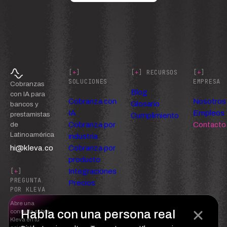
[
+
]
[
+
] RECURSOS
[
+
]
SOLUCIONES
EMPRESA
Cobranzas
Blog
con IA para
Cobranza con
Nosotros
Glosario
bancos y
IA
Empleos
prestamistas
Cumplimiento
Cobranza por
Contacto
de
Latinoamérica
industria
hi@kleva.co
Cobranza por
producto
Integraciones
[
+
]
PREGUNTA
Precios
POR KLEVA
Abre una
Habla con una persona real
consulta sobre
Kleva en tu