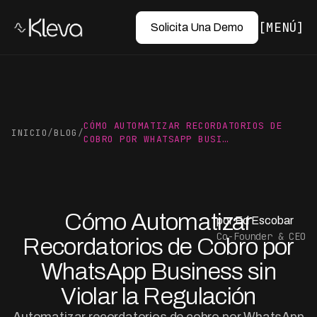
MENÚ
Solicita Una Demo
CÓMO AUTOMATIZAR RECORDATORIOS DE
INICIO
/
BLOG
/
COBRO POR WHATSAPP BUSI…
Cómo Automatizar
por Ed Escobar
Co-Founder & CEO
Recordatorios de Cobro por
WhatsApp Business sin
Violar la Regulación