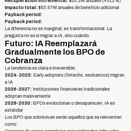
Recuperación incremental:
$53.2M anuales (+512%)
Impacto total:
$53.57M anuales de beneficio adicional
Payback period:
Payback period:
La diferencia no es marginal; es transformacional. La
pregunta no es si migrar a IA, sino cuándo.
Futuro: IA Reemplazará
Gradualmente los BPO de
Cobranza
La tendencia es clara e irreversible:
2024-2025:
Early adopters (fintechs, neobancos) migran
a IA
2026-2027:
Instituciones financieras tradicionales
adoptan masivamente
2028-2030:
BPOs evolucionan o desaparecen, IA es
estándar
Los BPO que sobrevivan serán aquellos que se reinventen
como: