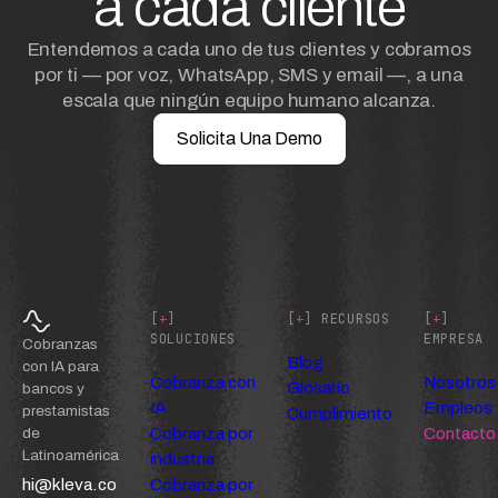
a cada cliente
Entendemos a cada uno de tus clientes y cobramos
por ti — por voz, WhatsApp, SMS y email —, a una
escala que ningún equipo humano alcanza.
Solicita Una Demo
[
+
]
[
+
] RECURSOS
[
+
]
SOLUCIONES
EMPRESA
Cobranzas
Blog
con IA para
Cobranza con
Nosotros
Glosario
bancos y
IA
Empleos
prestamistas
Cumplimiento
Cobranza por
Contacto
de
Latinoamérica
industria
hi@kleva.co
Cobranza por