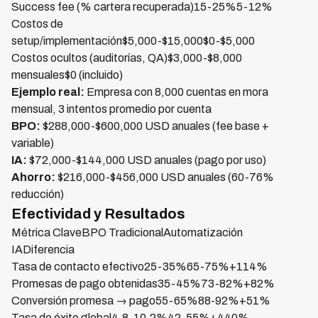
Success fee (% cartera recuperada)15-25%5-12%
Costos de
setup/implementación$5,000-$15,000$0-$5,000
Costos ocultos (auditorías, QA)$3,000-$8,000
mensuales$0 (incluido)
Ejemplo real:
Empresa con 8,000 cuentas en mora
mensual, 3 intentos promedio por cuenta
BPO:
$288,000-$600,000 USD anuales (fee base +
variable)
IA:
$72,000-$144,000 USD anuales (pago por uso)
Ahorro:
$216,000-$456,000 USD anuales (60-76%
reducción)
Efectividad y Resultados
Métrica ClaveBPO TradicionalAutomatización
IADiferencia
Tasa de contacto efectivo25-35%65-75%+114%
Promesas de pago obtenidas35-45%73-82%+82%
Conversión promesa → pago55-65%88-92%+51%
Tasa de éxito global4.8-10.2%42-55%+440%