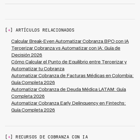
progresivamente. El proceso toma 4-6 meses y los
limitada a reportes semanales, acceso solo a muestra
ahorros del piloto típicamente pagan la implementación
de grabaciones (5-10%), ajustes tardan 2-4 semanas, y
completa.
datos en manos de terceros. Con IA tienes control total:
dashboard 24/7, acceso a 100% de conversaciones,
[
+
] ARTÍCULOS RELACIONADOS
ajustes en minutos, y 100% propiedad de datos. Kleva
ofrece trazabilidad completa.
Calcular Break-Even Automatizar Cobranza BPO con IA
Tercerizar Cobranza vs Automatizar con IA: Guía de
Decisión 2026
Cómo Calcular el Punto de Equilibrio entre Tercerizar y
Automatizar tu Cobranza
Automatizar Cobranza de Facturas Médicas en Colombia:
Guía Completa 2026
Automatizar Cobranza de Deuda Médica LATAM: Guía
Completa 2026
Automatizar Cobranza Early Delinquency en Fintechs:
Guía Completa 2026
[
+
] RECURSOS DE COBRANZA CON IA