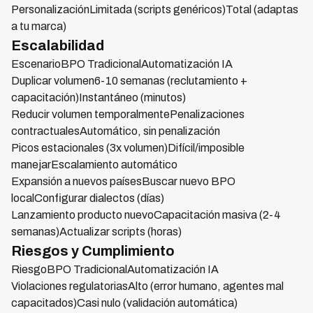
PersonalizaciónLimitada (scripts genéricos)Total (adaptas
a tu marca)
Escalabilidad
EscenarioBPO TradicionalAutomatización IA
Duplicar volumen6-10 semanas (reclutamiento +
capacitación)Instantáneo (minutos)
Reducir volumen temporalmentePenalizaciones
contractualesAutomático, sin penalización
Picos estacionales (3x volumen)Difícil/imposible
manejarEscalamiento automático
Expansión a nuevos paísesBuscar nuevo BPO
localConfigurar dialectos (días)
Lanzamiento producto nuevoCapacitación masiva (2-4
semanas)Actualizar scripts (horas)
Riesgos y Cumplimiento
RiesgoBPO TradicionalAutomatización IA
Violaciones regulatoriasAlto (error humano, agentes mal
capacitados)Casi nulo (validación automática)