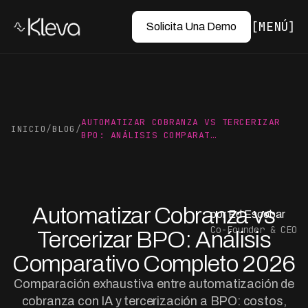
MENÚ
Solicita Una Demo
AUTOMATIZAR COBRANZA VS TERCERIZAR
INICIO
/
BLOG
/
BPO: ANÁLISIS COMPARAT…
Automatizar Cobranza vs
por Ed Escobar
Co-Founder & CEO
Tercerizar BPO: Análisis
Comparativo Completo 2026
Comparación exhaustiva entre automatización de
cobranza con IA y tercerización a BPO: costos,