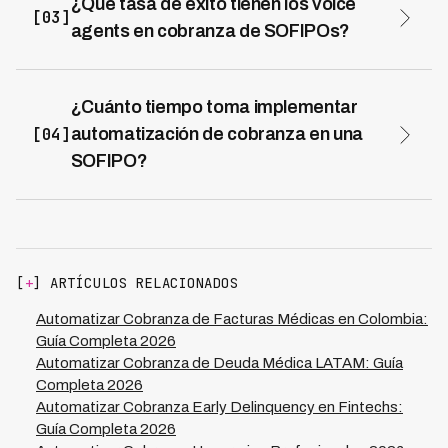
¿Qué tasa de éxito tienen los voice
[03]
$150,000-$200,000 MXN mensuales para 10 agentes
agents en cobranza de SOFIPOs?
en Guadalajara, mientras que voice agents generan
Kleva alcanza 73% de tasa de éxito en cobranza
ahorros de $105,000-$140,000 MXN mensuales para el
automatizada y 94% de resolución en primera llamada.
mismo volumen de gestión.
Esto representa tasas de contacto efectivo 3x
¿Cuánto tiempo toma implementar
superiores a call centers tradicionales, con incrementos
[04]
automatización de cobranza en una
de 8-12% en recuperación de cartera gestionada.
SOFIPO?
La implementación completa de voice agents en una
SOFIPO toma 2-3 semanas. Esto incluye diagnóstico,
configuración, integración con core bancario, pruebas y
lanzamiento. Las SOFIPOs alcanzan ROI positivo en el
primer mes de operación.
[
+
] ARTÍCULOS RELACIONADOS
Automatizar Cobranza de Facturas Médicas en Colombia:
Guía Completa 2026
Automatizar Cobranza de Deuda Médica LATAM: Guía
Completa 2026
Automatizar Cobranza Early Delinquency en Fintechs:
Guía Completa 2026