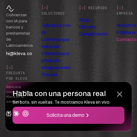
[
+
]
[
+
] RECURSOS
[
+
]
SOLUCIONES
EMPRESA
Cobranzas
Blog
con IA para
Cobranza con
Nosotros
Glosario
bancos y
IA
Empleos
prestamistas
Cumplimiento
Cobranza por
Contacto
de
Latinoamérica
industria
hi@kleva.co
Cobranza por
producto
Integraciones
[
+
]
PREGUNTA
Precios
POR KLEVA
Abre una
Habla con una persona real
consulta sobre
Kleva en tu
asistente
Sin bots, sin vueltas. Te mostramos Kleva en vivo.
Solicita una demo