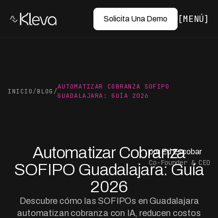
MENÚ
Solicita Una Demo
AUTOMATIZAR COBRANZA SOFIPO
INICIO
/
BLOG
/
GUADALAJARA: GUÍA 2026
Automatizar Cobranza
por Ed Escobar
Co-Founder & CEO
SOFIPO Guadalajara: Guía
2026
Descubre cómo las SOFIPOs en Guadalajara
automatizan cobranza con IA, reducen costos