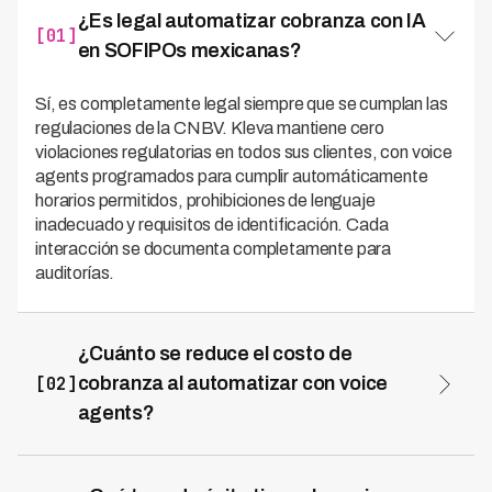
¿Es legal automatizar cobranza con IA
[01]
en SOFIPOs mexicanas?
Sí, es completamente legal siempre que se cumplan las
regulaciones de la CNBV. Kleva mantiene cero
violaciones regulatorias en todos sus clientes, con voice
agents programados para cumplir automáticamente
horarios permitidos, prohibiciones de lenguaje
inadecuado y requisitos de identificación. Cada
interacción se documenta completamente para
auditorías.
¿Cuánto se reduce el costo de
[02]
cobranza al automatizar con voice
agents?
Las SOFIPOs reducen costos operativos hasta 70%
con automatización de cobranza mediante voice
agents. Un call center tradicional cuesta