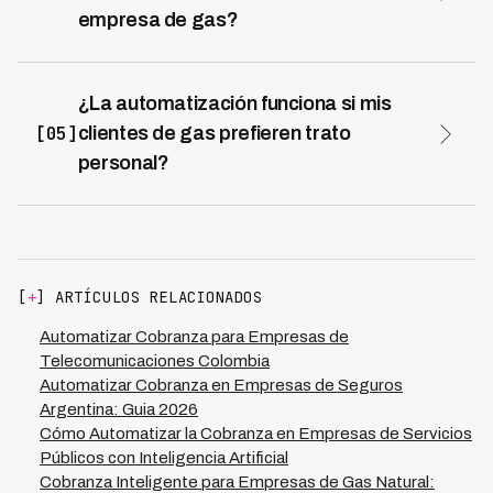
secuencia genera 65-75% de respuesta positiva antes
empresa de gas?
de suspensión efectiva del servicio.
Implementación típica: mes 1 preparación y evaluación,
mes 2 piloto con 15-25% de cartera, meses 3-4
escalamiento completo. Resultados medibles aparecen
¿La automatización funciona si mis
desde semanas 2-4 del piloto. Break-even financiero se
[05]
clientes de gas prefieren trato
alcanza en 2-4 meses con ROI completo consolidado al
personal?
mes 12.
Sí, la automatización mejora trato personal liberando
gestores para casos complejos. Voice agents manejan
recordatorios rutinarios con tono empático mientras
humanos se enfocan en situaciones especiales. Caso en
Colombia redujo churn 28% al prevenir suspensiones
[
+
] ARTÍCULOS RELACIONADOS
innecesarias, demostrando que automatización mejora
relación cliente-empresa.
Automatizar Cobranza para Empresas de
Telecomunicaciones Colombia
Automatizar Cobranza en Empresas de Seguros
Argentina: Guia 2026
Cómo Automatizar la Cobranza en Empresas de Servicios
Públicos con Inteligencia Artificial
Cobranza Inteligente para Empresas de Gas Natural: