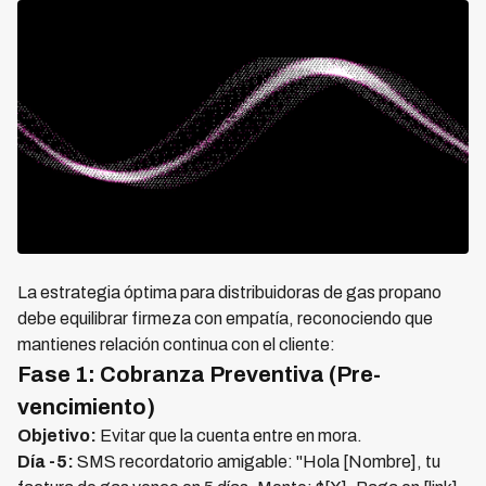
La estrategia óptima para distribuidoras de gas propano
debe equilibrar firmeza con empatía, reconociendo que
mantienes relación continua con el cliente:
Fase 1: Cobranza Preventiva (Pre-
vencimiento)
Objetivo:
Evitar que la cuenta entre en mora.
Día -5:
SMS recordatorio amigable: "Hola [Nombre], tu