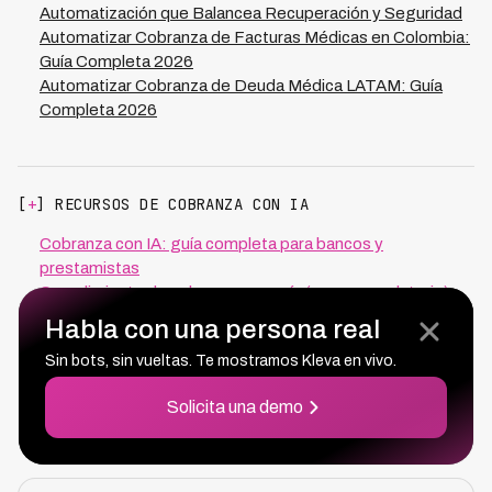
Automatización que Balancea Recuperación y Seguridad
Automatizar Cobranza de Facturas Médicas en Colombia:
Guía Completa 2026
Automatizar Cobranza de Deuda Médica LATAM: Guía
Completa 2026
[
+
] RECURSOS DE COBRANZA CON IA
Cobranza con IA: guía completa para bancos y
prestamistas
Cumplimiento de cobranza por país (marco regulatorio)
Cobranza con IA por tipo de crédito y país
Habla con una persona real
Integraciones: cómo Kleva se conecta con tu stack
Sin bots, sin vueltas. Te mostramos Kleva en vivo.
Glosario de cobranza — 60 términos
Preguntas frecuentes de cumplimiento
Solicita una demo
Precios de la cobranza con IA de Kleva