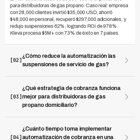
para distribuidoras de gas propano. Caso real: empresa
con 28,000 clientes invirtió $35,000 USD, ahorró
$48,000 en personal, recuperó $297,000 adicionales, y
redujo suspensiones 62%, logrando ROI de 978%.
Kleva procesa $5M+ con 73% de éxito en 7 países.
¿Cómo reduce la automatización las
[02]
suspensiones de servicio de gas?
La automatización contacta proactivamente antes de
suspensión: recordatorios pre-vencimiento, llamadas en
mora temprana, y ofertas de planes de pago. Caso real
¿Qué estrategia de cobranza funciona
redujo suspensiones de 850 a 323 mensuales (62%
[03]
mejor para distribuidoras de gas
menos), mejorando satisfacción del cliente y eliminando
propano domiciliario?
costos de reconexión. Kleva logra 94% de resolución en
Estrategia escalonada: recordatorios pre-vencimiento
primera llamada.
(día -5), SMS inmediato al vencer, llamada de voice
agent día 5 ofreciendo planes de pago, seguimiento por
¿Cuánto tiempo toma implementar
WhatsApp, y aviso de suspensión día 16-25. Esta
[04]
automatización de cobranza en una