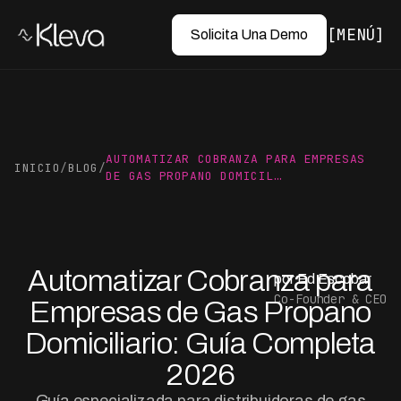
MENÚ
Solicita Una Demo
AUTOMATIZAR COBRANZA PARA EMPRESAS
INICIO
/
BLOG
/
DE GAS PROPANO DOMICIL…
Automatizar Cobranza para
por Ed Escobar
Co-Founder & CEO
Empresas de Gas Propano
Domiciliario: Guía Completa
2026