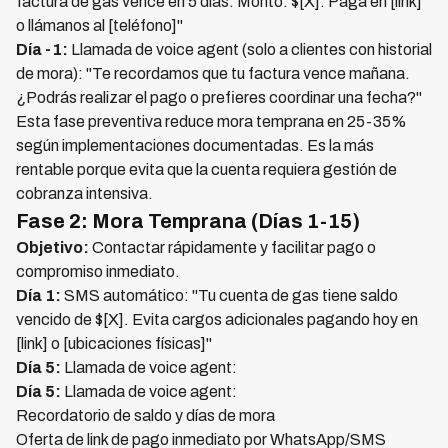
factura de gas vence en 5 días. Monto: $[X]. Paga en [link]
o llámanos al [teléfono]"
Día -1:
Llamada de voice agent (solo a clientes con historial
de mora): "Te recordamos que tu factura vence mañana.
¿Podrás realizar el pago o prefieres coordinar una fecha?"
Esta fase preventiva reduce mora temprana en 25-35%
según implementaciones documentadas. Es la más
rentable porque evita que la cuenta requiera gestión de
cobranza intensiva.
Fase 2: Mora Temprana (Días 1-15)
Objetivo:
Contactar rápidamente y facilitar pago o
compromiso inmediato.
Día 1:
SMS automático: "Tu cuenta de gas tiene saldo
vencido de $[X]. Evita cargos adicionales pagando hoy en
[link] o [ubicaciones físicas]"
Día 5:
Llamada de voice agent:
Día 5:
Llamada de voice agent:
Recordatorio de saldo y días de mora
Oferta de link de pago inmediato por WhatsApp/SMS