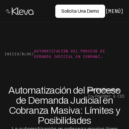
MENÚ
Solicita Una Demo
AUTOMATIZACIÓN DEL PROCESO DE
INICIO
/
BLOG
/
DEMANDA JUDICIAL EN COBRANZ…
Automatización del Proceso
por Ed Escobar
Co-Founder & CEO
de Demanda Judicial en
Cobranza Masiva: Límites y
Posibilidades