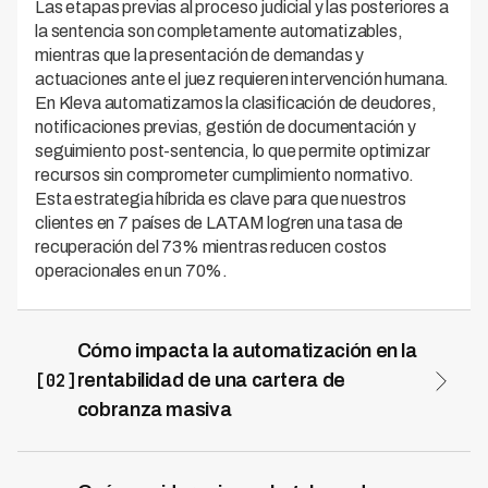
Las etapas previas al proceso judicial y las posteriores a
la sentencia son completamente automatizables,
mientras que la presentación de demandas y
actuaciones ante el juez requieren intervención humana.
En Kleva automatizamos la clasificación de deudores,
notificaciones previas, gestión de documentación y
seguimiento post-sentencia, lo que permite optimizar
recursos sin comprometer cumplimiento normativo.
Esta estrategia híbrida es clave para que nuestros
clientes en 7 países de LATAM logren una tasa de
recuperación del 73% mientras reducen costos
operacionales en un 70%.
Cómo impacta la automatización en la
[02]
rentabilidad de una cartera de
cobranza masiva
La automatización permite procesar grandes
volúmenes a menor costo unitario, pero solo si se
implementa en las etapas correctas del proceso. Con