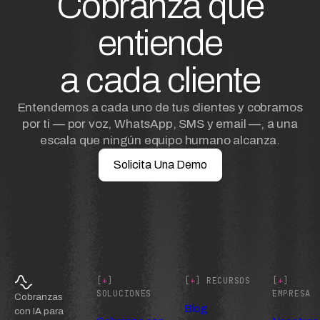
Cobranza que
entiende
a cada cliente
Entendemos a cada uno de tus clientes y cobramos
por ti — por voz, WhatsApp, SMS y email —, a una
escala que ningún equipo humano alcanza.
Solicita Una Demo
[
+
]
[
+
] RECURSOS
[
+
]
SOLUCIONES
EMPRESA
Cobranzas
Blog
con IA para