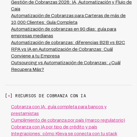
LATAM con diferentes dinámicas de mercado, es
Gestión de Cobranzas 2026: IA, Automatización y Flujo de
posible construir escenarios más realistas segmentados
Caja
por geografía, producto y perfil de deudor. Esto
Automatización de Cobranzas para Carteras de más de
transforma la planificación financiera de un ejercicio
10,000 Clientes: Guía Completa
reactivo a uno predictivo, permitiendo mejores
Automatización de cobranzas en 90 días: guía para
decisiones sobre inversión, capital de trabajo y
empresas medianas
estrategia de crecimiento.
Automatización de cobranzas: diferencias B2B vs B2C
RPA vs IA en Automatización de Cobranzas: Cuál
Conviene a tu Empresa
Outsourcing vs Automatización de Cobranzas: ¿Cuál
Recupera Más?
[
+
] RECURSOS DE COBRANZA CON IA
Cobranza con IA: guía completa para bancos y
prestamistas
Cumplimiento de cobranza por país (marco regulatorio)
Cobranza con IA por tipo de crédito y país
Integraciones: cómo Kleva se conecta con tu stack