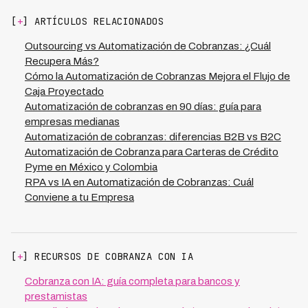
operativa a escala continental.
estratégica. Kleva identifica automáticamente cuáles
[
+
] ARTÍCULOS RELACIONADOS
clientes necesitan atención especializada y los escala al
equipo correcto, optimizando recursos humanos. Este
Outsourcing vs Automatización de Cobranzas: ¿Cuál
híbrido de IA y gestión humana permite que carteras de
Recupera Más?
10,000+ deudores se manejen con un equipo reducido
Cómo la Automatización de Cobranzas Mejora el Flujo de
sin sacrificar tasas de recuperación, manteniendo la
Caja Proyectado
tasa de 73% incluso en casos complejos.
Automatización de cobranzas en 90 días: guía para
empresas medianas
Automatización de cobranzas: diferencias B2B vs B2C
Automatización de Cobranza para Carteras de Crédito
Pyme en México y Colombia
RPA vs IA en Automatización de Cobranzas: Cuál
Conviene a tu Empresa
[
+
] RECURSOS DE COBRANZA CON IA
Cobranza con IA: guía completa para bancos y
prestamistas