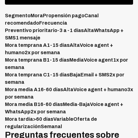
SegmentoMoraPropensión pagoCanal
recomendadoFrecuencia
Preventivo prioritario-3 a -1 díasAltaWhatsApp +
SMS1 mensaje
Mora temprana A1-15 díasAltaVoice agent +
humano2x por semana
Mora temprana B1-15 díasMediaVoice agent1x por
semana
Mora temprana C1-15 díasBajaEmail + SMS2x por
semana
Mora media A16-60 díasAltaVoice agent + humano3x
por semana
Mora media B16-60 díasMedia-BajaVoice agent +
WhatsApp2x por semana
Mora tardía>60 díasVariableOferta de
regularizaciónSemanal
Preguntas frecuentes sobre