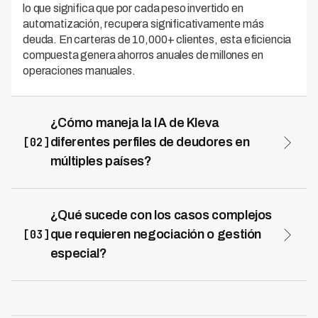
lo que significa que por cada peso invertido en
automatización, recupera significativamente más
deuda. En carteras de 10,000+ clientes, esta eficiencia
compuesta genera ahorros anuales de millones en
operaciones manuales.
¿Cómo maneja la IA de Kleva
[02]
diferentes perfiles de deudores en
múltiples países?
La inteligencia artificial aprende patrones de
comportamiento específicos de cada deudor y contexto
local para personalizar estrategias de cobranza sin
¿Qué sucede con los casos complejos
intervención humana. Kleva opera en 7 países de
[03]
que requieren negociación o gestión
Latinoamérica, lo que permite que su IA se entrene con
especial?
datos locales y entienda nuances regionales en
Los sistemas inteligentes de cobranza automatizan el
comportamiento de pago, preferencias de contacto y
80-90% de casos rutinarios, liberando a tu equipo
regulaciones. Esto garantiza que cada interacción sea
humano para enfocarse únicamente en deudores de alto
relevante culturalmente mientras mantiene consistencia
valor y situaciones que requieren negociación