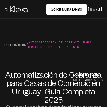
MENÚ
Solicita Una Demo
AUTOMATIZACIÓN DE COBRANZA PARA
INICIO
/
BLOG
/
CASAS DE COMERCIO EN URUG…
Automatización de Cobranza
por Ed Escobar
Co-Founder & CEO
para Casas de Comercio en
Uruguay: Guía Completa
2026