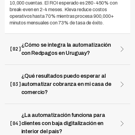
10,000 cuentas. El ROI esperado es 280-450% con
break-even en 2-4 meses. Kleva reduce costos
operativos hasta 70% mientras procesa 900,000+
minutos mensuales con 73% de tasa de éxito.
¿Cómo se integra la automatización
[02]
con Redpagos en Uruguay?
La plataforma de IA genera códigos de pago
compatibles con Redpagos, los envía al deudor por
SMS/WhatsApp, recibe notificación automática cuando
¿Qué resultados puedo esperar al
se realiza el pago en cualquiera de los 400+ puntos, y
[03]
automatizar cobranza en mi casa de
actualiza el estado de cuenta inmediatamente sin
comercio?
intervención manual.
Casos reales en Uruguay muestran: reducción de mora
30+ días de 18.5% a 9.2%, aumento de tasa de
contacto de 32% a 69%, reducción de DSO de 58 a 39
¿La automatización funciona para
días, y ahorro operativo de 43%. Kleva logra 94% de
[04]
clientes con baja digitalización en
resolución en primera llamada en 7 países
interior del país?
latinoamericanos.