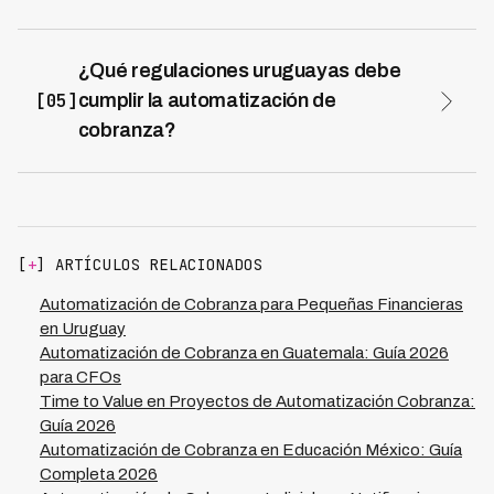
Sí, voice agents pueden llamar telefónicamente y
ofrecer opciones de pago físico en Redpagos o
sucursales. Caso en interior uruguayo logró 57% de
¿Qué regulaciones uruguayas debe
promesas de pago vs 41% con gestión manual,
[05]
cumplir la automatización de
adaptándose a clientes trabajadores con preferencia
cobranza?
por métodos tradicionales de pago.
Debe cumplir Ley 18.331 de Protección de Datos
(consentimiento, seguridad, derechos ARCO), límites
de horario (8 AM-9 PM), no contactar terceros no
autorizados, y respetar solicitudes de no contacto
telefónico. Kleva opera con cero violaciones
[
+
] ARTÍCULOS RELACIONADOS
regulatorias en 7 países cumpliendo normativas locales.
Automatización de Cobranza para Pequeñas Financieras
en Uruguay
Automatización de Cobranza en Guatemala: Guía 2026
para CFOs
Time to Value en Proyectos de Automatización Cobranza:
Guía 2026
Automatización de Cobranza en Educación México: Guía
Completa 2026