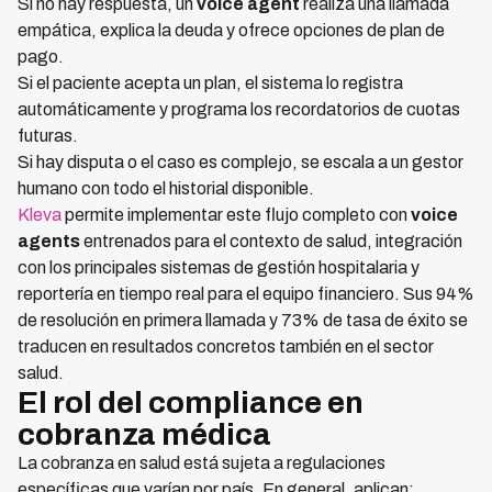
Si no hay respuesta, un
voice agent
realiza una llamada
empática, explica la deuda y ofrece opciones de plan de
pago.
Si el paciente acepta un plan, el sistema lo registra
automáticamente y programa los recordatorios de cuotas
futuras.
Si hay disputa o el caso es complejo, se escala a un gestor
humano con todo el historial disponible.
Kleva
permite implementar este flujo completo con
voice
agents
entrenados para el contexto de salud, integración
con los principales sistemas de gestión hospitalaria y
reportería en tiempo real para el equipo financiero. Sus 94%
de resolución en primera llamada y 73% de tasa de éxito se
traducen en resultados concretos también en el sector
salud.
El rol del compliance en
cobranza médica
La cobranza en salud está sujeta a regulaciones
específicas que varían por país. En general, aplican: