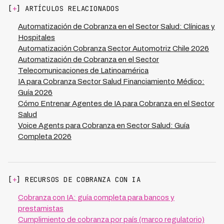
automatizar su cobranza manteniendo total
[
+
] ARTÍCULOS RELACIONADOS
conformidad legal y protegiendo la información sensible
de pacientes, lo que es esencial en un sector altamente
Automatización de Cobranza en el Sector Salud: Clínicas y
regulado como el healthcare.
Hospitales
Automatización Cobranza Sector Automotriz Chile 2026
Automatización de Cobranza en el Sector
Telecomunicaciones de Latinoamérica
IA para Cobranza Sector Salud Financiamiento Médico:
Guía 2026
Cómo Entrenar Agentes de IA para Cobranza en el Sector
Salud
Voice Agents para Cobranza en Sector Salud: Guía
Completa 2026
[
+
] RECURSOS DE COBRANZA CON IA
Cobranza con IA: guía completa para bancos y
prestamistas
Cumplimiento de cobranza por país (marco regulatorio)