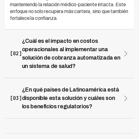
manteniendo la relación médico-paciente intacta. Este
enfoque no solo recupera más cartera, sino que también
fortalece la confianza.
¿Cuál es el impacto en costos
operacionales al implementar una
[02]
solución de cobranza automatizada en
un sistema de salud?
La automatización reduce significativamente los gastos
operacionales de cobranza mediante la eliminación de
procesos manuales y repetitivos. Con Kleva,
¿En qué países de Latinoamérica está
instituciones de salud en LATAM logran reducir hasta un
[03]
disponible esta solución y cuáles son
70% los costos de cobranza mientras mejoran
los beneficios regulatorios?
resultados, permitiendo que los equipos se enfoquen en
Kleva opera en 7 países de Latinoamérica, ofreciendo
gestiones más complejas y estratégicas. Esta
soluciones de cobranza que cumplen con regulaciones
eficiencia económica es crucial para maximizar
locales y protección de datos en cada jurisdicción. Esto
márgenes en el sector salud.
garantiza que instituciones de salud puedan