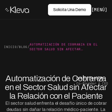
MENÚ
Solicita Una Demo
AUTOMATIZACIÓN DE COBRANZA EN EL
INICIO
/
BLOG
/
SECTOR SALUD SIN AFECTAR…
Automatización de Cobranza
por Ed Escobar
Co-Founder & CEO
en el Sector Salud sin Afectar
la Relación con el Paciente
El sector salud enfrenta el desafío único de cobrar
deudas sin dañar la relación médico-paciente. La