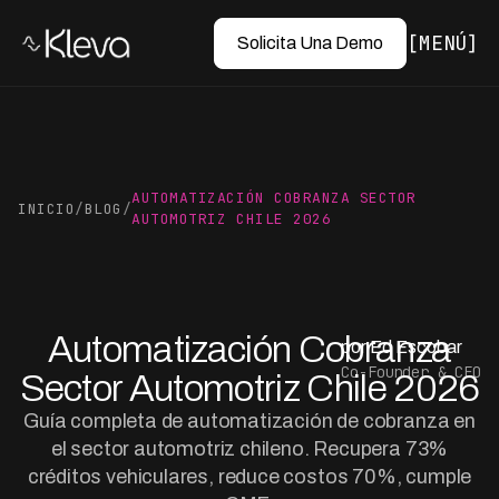
MENÚ
Solicita Una Demo
AUTOMATIZACIÓN COBRANZA SECTOR
INICIO
/
BLOG
/
AUTOMOTRIZ CHILE 2026
Automatización Cobranza
por Ed Escobar
Co-Founder & CEO
Sector Automotriz Chile 2026
Guía completa de automatización de cobranza en
el sector automotriz chileno. Recupera 73%
créditos vehiculares, reduce costos 70%, cumple