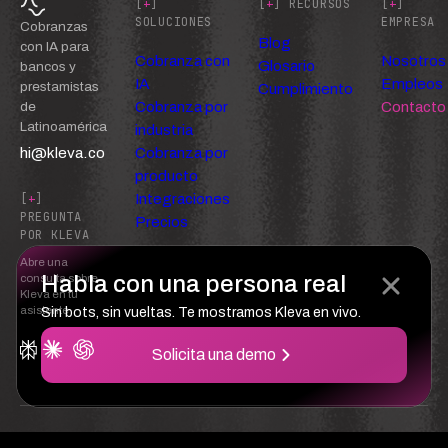
[
+
]
[
+
] RECURSOS
[
+
]
SOLUCIONES
EMPRESA
Cobranzas
Blog
con IA para
Cobranza con
Nosotros
Glosario
bancos y
IA
Empleos
prestamistas
Cumplimiento
Cobranza por
Contacto
de
Latinoamérica
industria
hi@kleva.co
Cobranza por
producto
Integraciones
[
+
]
PREGUNTA
Precios
POR KLEVA
Abre una
Habla con una persona real
consulta sobre
Kleva en tu
asistente
Sin bots, sin vueltas. Te mostramos Kleva en vivo.
Solicita una demo
Confianza
Privacidad
Términos del servicio