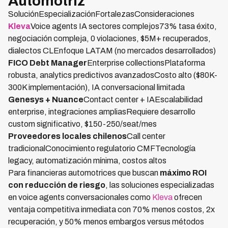
Automotriz
SoluciónEspecializaciónFortalezasConsideraciones
Kleva
Voice agents IA sectores complejos73% tasa éxito,
negociación compleja, 0 violaciones, $5M+ recuperados,
dialectos CLEnfoque LATAM (no mercados desarrollados)
FICO Debt Manager
Enterprise collectionsPlataforma
robusta, analytics predictivos avanzadosCosto alto ($80K-
300K implementación), IA conversacional limitada
Genesys + Nuance
Contact center + IAEscalabilidad
enterprise, integraciones ampliasRequiere desarrollo
custom significativo, $150-250/seat/mes
Proveedores locales chilenos
Call center
tradicionalConocimiento regulatorio CMFTecnología
legacy, automatización mínima, costos altos
Para financieras automotrices que buscan
máximo ROI
con reducción de riesgo
, las soluciones especializadas
en voice agents conversacionales como
Kleva
ofrecen
ventaja competitiva inmediata con 70% menos costos, 2x
recuperación, y 50% menos embargos versus métodos