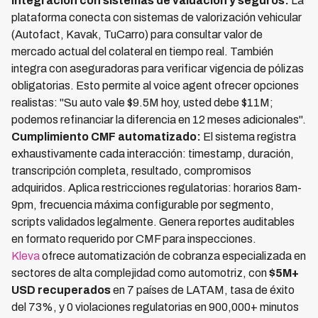
Integración con sistemas de valuación y seguros:
La
plataforma conecta con sistemas de valorización vehicular
(Autofact, Kavak, TuCarro) para consultar valor de
mercado actual del colateral en tiempo real. También
integra con aseguradoras para verificar vigencia de pólizas
obligatorias. Esto permite al voice agent ofrecer opciones
realistas: "Su auto vale $9.5M hoy, usted debe $11M;
podemos refinanciar la diferencia en 12 meses adicionales".
Cumplimiento CMF automatizado:
El sistema registra
exhaustivamente cada interacción: timestamp, duración,
transcripción completa, resultado, compromisos
adquiridos. Aplica restricciones regulatorias: horarios 8am-
9pm, frecuencia máxima configurable por segmento,
scripts validados legalmente. Genera reportes auditables
en formato requerido por CMF para inspecciones.
Kleva
ofrece automatización de cobranza especializada en
sectores de alta complejidad como automotriz, con
$5M+
USD recuperados
en 7 países de LATAM, tasa de éxito
del 73%, y 0 violaciones regulatorias en 900,000+ minutos