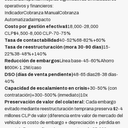
operativos y financieros:
IndicadorCobranza ManualCobranza
AutomatizadaImpacto
Costo por gestión efectiva
$18,000-28,000
CLP$4,500-8,000 CLP-70-75%
Tasa de contactabilidad
40-52%68-82%+60%
Tasa de reestructuración (mora 30-90 días)
15-
22%38-48%+140%
Reducción de embargos
Línea base-45-60%Ahorro
$600K-1.2M/caso
DSO (días de venta pendiente)
48-65 días28-38 días-
40%
Capacidad de escalamiento en crisis
+30-50% (con
contratación)+300-500% (inmediato)10x
Preservación de valor del colateral:
Cada embargo
evitado mediante reestructuración temprana preserva $2-4
millones CLP de valor (diferencia entre valor de mercado del
vehículo vs costo de embargo + depreciación + pérdida en