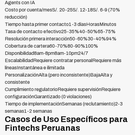
Agents con IA
Costo por cuenta/mesS/. 20-25S/. 12-18S/. 6-9 (70%
reducción)
Tiempo hasta primer contacto1-3 díasHorasMinutos
Tasa de contacto efectivo25-35%40-50%65-75%
Resolución primera interacción50-60%30-40%94%
Cobertura de cartera60-70%80-90%100%
Disponibilidad8am-8pm8am-10pm24/7
EscalabilidadRequiere contratar personalRequiere más
líneasInstantánea e ilimitada
PersonalizaciónAlta (pero inconsistente)BajaAlta y
consistente
Cumplimiento regulatorioRequiere supervisiónRequiere
configuraciónGarantizado (0 violaciones)
Tiempo de implementaciónSemanas (reclutamiento)2-3
semanas1-2 semanas
Casos de Uso Específicos para
Fintechs Peruanas