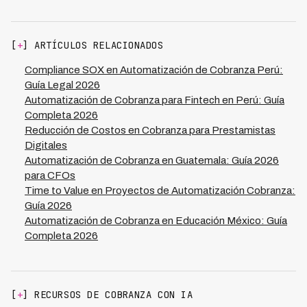
incorporar salvaguardas por diseño. Esto incluye
emocional del cliente. La diferencia en resultados es
restricciones horarias automáticas, límites de
significativa: resolución del 94% en primera llamada
frecuencia de contacto, prohibición de lenguaje
versus 30-40% con predictiva, y reducción del 70% en
[
+
] ARTÍCULOS RELACIONADOS
inapropiado mediante validación de scripts, grabación y
costos versus 40-50% con predictiva.
almacenamiento seguro de todas las interacciones,
Compliance SOX en Automatización de Cobranza Perú:
cifrado end-to-end de datos personales, y gestión de
Guía Legal 2026
consentimientos según Ley 29733. El sistema no puede
Automatización de Cobranza para Fintech en Perú: Guía
violar estas reglas porque están programadas en su
Completa 2026
núcleo, eliminando riesgo de incumplimiento humano
Reducción de Costos en Cobranza para Prestamistas
accidental.
Digitales
Automatización de Cobranza en Guatemala: Guía 2026
para CFOs
Time to Value en Proyectos de Automatización Cobranza:
Guía 2026
Automatización de Cobranza en Educación México: Guía
Completa 2026
[
+
] RECURSOS DE COBRANZA CON IA