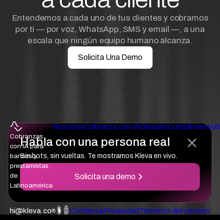
Entendemos a cada uno de tus clientes y cobramos
por ti — por voz, WhatsApp, SMS y email —, a una
escala que ningún equipo humano alcanza.
Solicita Una Demo
Nosotros
Cobranza con IA
Glosario
Cumplimiento
B
Cobranzas
Habla con una persona real
con IA para
Sin bots, sin vueltas. Te mostramos Kleva en vivo.
bancos y
prestamistas
de
Solicita una demo
Latinoamérica
hi@kleva.co
Confianza
Privacidad
Términos del servicio