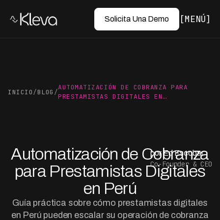
MENÚ
Solicita Una Demo
AUTOMATIZACIÓN DE COBRANZA PARA
INICIO
/
BLOG
/
PRESTAMISTAS DIGITALES EN…
Automatización de Cobranza
por Ed Escobar
Co-Founder & CEO
para Prestamistas Digitales
en Perú
Guía práctica sobre cómo prestamistas digitales
en Perú pueden escalar su operación de cobranza