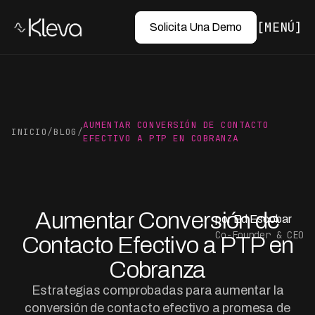
MENÚ
Solicita Una Demo
AUMENTAR CONVERSIÓN DE CONTACTO
INICIO
/
BLOG
/
EFECTIVO A PTP EN COBRANZA
Aumentar Conversión de
por Ed Escobar
Co-Founder & CEO
Contacto Efectivo a PTP en
Cobranza
Estrategias comprobadas para aumentar la
conversión de contacto efectivo a promesa de