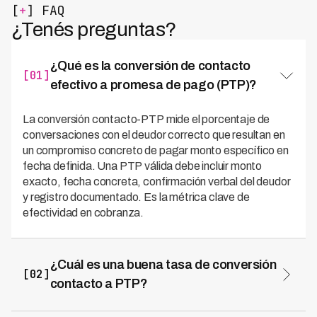
[
+
] FAQ
¿Tenés preguntas?
¿Qué es la conversión de contacto
[01]
efectivo a promesa de pago (PTP)?
La conversión contacto-PTP mide el porcentaje de
conversaciones con el deudor correcto que resultan en
un compromiso concreto de pagar monto específico en
fecha definida. Una PTP válida debe incluir monto
exacto, fecha concreta, confirmación verbal del deudor
y registro documentado. Es la métrica clave de
efectividad en cobranza.
¿Cuál es una buena tasa de conversión
[02]
contacto a PTP?
Para cartera media (31-90 días), la tasa tradicional es
25-35%, best-in-class alcanza 38-48% y con voice