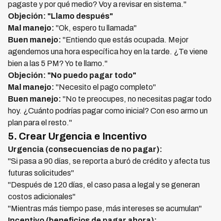
pagaste y por qué medio? Voy a revisar en sistema."
Objeción: "Llamo después"
Mal manejo:
"Ok, espero tu llamada"
Buen manejo:
"Entiendo que estás ocupada. Mejor
agendemos una hora específica hoy en la tarde. ¿Te viene
bien a las 5 PM? Yo te llamo."
Objeción: "No puedo pagar todo"
Mal manejo:
"Necesito el pago completo"
Buen manejo:
"No te preocupes, no necesitas pagar todo
hoy. ¿Cuánto podrías pagar como inicial? Con eso armo un
plan para el resto."
5. Crear Urgencia e Incentivo
Urgencia (consecuencias de no pagar):
"Si pasa a 90 días, se reporta a buró de crédito y afecta tus
futuras solicitudes"
"Después de 120 días, el caso pasa a legal y se generan
costos adicionales"
"Mientras más tiempo pase, más intereses se acumulan"
Incentivo (beneficios de pagar ahora):