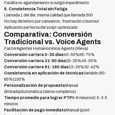
Facilita re-agendamiento si surgió impedimento
6. Consistencia Total sin Fatiga
Llamada 1 del día: misma calidad que llamada 500
No hay deterioro por cansancio, frustración o burnout
Aplicación perfecta del script optimizado
Comparativa: Conversión
Tradicional vs. Voice Agents
FactorAgentes HumanosVoice Agents (Kleva)
Conversión cartera 0-30 días
40-50%65-75%
Conversión cartera 31-90 días
25-35%45-55%
Conversión cartera 91-180 días
15-25%32-42%
Consistencia en aplicación de técnicas
Variable (60-
85%)100%
Personalización de propuesta
Manual
(limitada)Automática (datos completos)
Tiempo promedio para lograr PTP
6-8 minutos2.5-3.5
minutos
Facilitación de pago inmediato
Manual (post-