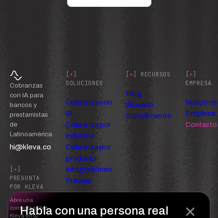
[
+
]
[
+
] RECURSOS
[
+
]
SOLUCIONES
EMPRESA
Cobranzas
Blog
con IA para
Cobranza con
Nosotros
Glosario
bancos y
IA
Empleos
prestamistas
Cumplimiento
Cobranza por
Contacto
de
Latinoamérica
industria
hi@kleva.co
Cobranza por
producto
Integraciones
[
+
]
PREGUNTA
Precios
POR KLEVA
Abre una
Habla con una persona real
consulta sobre
Kleva en tu