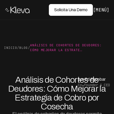
MENÚ
Solicita Una Demo
ANÁLISIS DE COHORTES DE DEUDORES:
INICIO
/
BLOG
/
CÓMO MEJORAR LA ESTRATE…
Análisis de Cohortes de
por Ed Escobar
Co-Founder & CEO
Deudores: Cómo Mejorar la
Estrategia de Cobro por
Cosecha