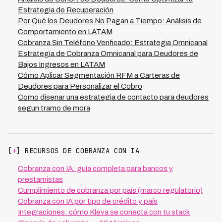
análisis mientras tu equipo se enfoca en ejecutar
Estrategia de Recuperación
estrategias optimizadas, logrando que el trabajo sea
Por Qué los Deudores No Pagan a Tiempo: Análisis de
más eficiente y escalable sin crear nuevas fricciones
Comportamiento en LATAM
operativas.
Cobranza Sin Teléfono Verificado: Estrategia Omnicanal
Estrategia de Cobranza Omnicanal para Deudores de
Bajos Ingresos en LATAM
Cómo Aplicar Segmentación RFM a Carteras de
Deudores para Personalizar el Cobro
Como disenar una estrategia de contacto para deudores
segun tramo de mora
[
+
] RECURSOS DE COBRANZA CON IA
Cobranza con IA: guía completa para bancos y
prestamistas
Cumplimiento de cobranza por país (marco regulatorio)
Cobranza con IA por tipo de crédito y país
Integraciones: cómo Kleva se conecta con tu stack