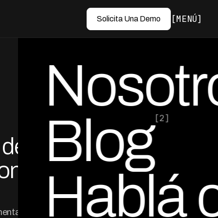
MENÚ
Solicita Una Demo
Nosotr
Blog
[2]
 de
por Ed Escobar
Co-Founder & CEO
iona
Hablá 
mentan deuda y