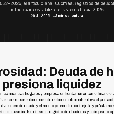
23–2025; el artículo analiza cifras, registros de deudo
fintech para estabilizar el sistema hacia 2026.
26 dic 2025 –
12 min de lectura
rosidad: Deuda de 
presiona liquidez
sifica mientras hogares y empresa enfrentan un entorno financiera
ió a crecer, pero el incremento del incumplimiento elevó el porcen
el volumen de deuda y el monto promedio por tarjeta y préstamo
artículo examina las cifras, el registro de deudores y su impacto 