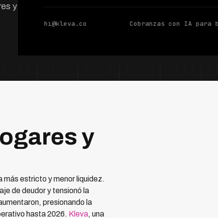
res y estrategias
hi@kleva.co
Cobranzas con IA para 
hogares y
 más estricto y menor liquidez.
taje de deudor y tensionó la
 aumentaron, presionando la
operativo hasta 2026.
Kleva
, una