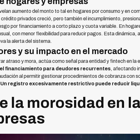
de hogares y empresas
velan aumento del monto to tal en hogares por consumo y en comp
e crédito privados creció, pero también el incumplimiento, presio
sgo por financiamiento a corto plazo y cuota variable. En hogares
nsual, con menor flexibilidad para reducir pagos. Esta dinámica
a la alerta del sistema.
ores y su impacto en el mercado
trar atraso y mora, actúa como señal para entidad y fintech en la 
 el financiamiento para deudores recurrentes
, afectando i
audación al permitir gestionar procedimientos de cobranza con sof
.
Un registro excesivamente restrictivo puede reducir liqui
 la morosidad en la
presas