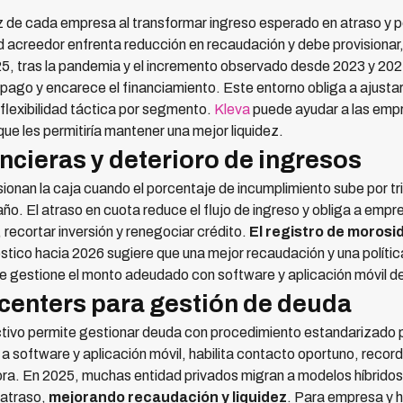
ez de cada empresa al transformar ingreso esperado en atraso y p
ad acreedor enfrenta reducción en recaudación y debe provisionar,
025, tras la pandemia y el incremento observado desde 2023 y 2
 pago y encarece el financiamiento. Este entorno obliga a ajusta
r flexibilidad táctica por segmento.
Kleva
puede ayudar a las emp
que les permitiría mantener una mejor liquidez.
ncieras y deterioro de ingresos
sionan la caja cuando el porcentaje de incumplimiento sube por tr
 año. El atraso en cuota reduce el flujo de ingreso y obliga a em
, recortar inversión y renegociar crédito.
El registro de morosida
óstico hacia 2026 sugiere que una mejor recaudación y una polít
se gestione el monto adeudado con software y aplicación móvil d
 centers para gestión de deuda
ctivo permite gestionar deuda con procedimiento estandarizado p
a software y aplicación móvil, habilita contacto oportuno, record
a. En 2025, muchas entidad privados migran a modelos híbridos c
 atraso,
mejorando recaudación y liquidez
. Para empresa y ho