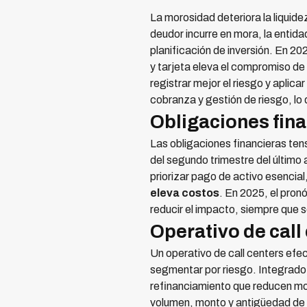
La morosidad deteriora la liquid
deudor incurre en mora, la entid
planificación de inversión. En 2
y tarjeta eleva el compromiso de
registrar mejor el riesgo y aplica
cobranza y gestión de riesgo, lo 
Obligaciones fina
Las obligaciones financieras ten
del segundo trimestre del último
priorizar pago de activo esencial
eleva costos
. En 2025, el pron
reducir el impacto, siempre que 
Operativo de call
Un operativo de call centers efe
segmentar por riesgo. Integrado 
refinanciamiento que reducen mor
volumen, monto y antigüedad de