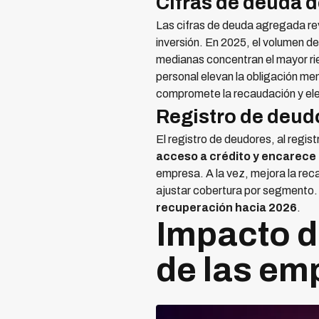
Cifras de deuda 
Las cifras de deuda agregada re
inversión. En 2025, el volumen d
medianas concentran el mayor rie
personal elevan la obligación me
compromete la recaudación y elev
Registro de deud
El registro de deudores, al regis
acceso a crédito y encarece
empresa. A la vez, mejora la rec
ajustar cobertura por segmento
recuperación hacia 2026
.
Impacto de
de las em