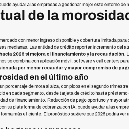
puede ayudar a las empresas a gestionar mejor este entorno de
tual de la morosida
 mercado con menor ingreso disponible y cobertura limitada para 
as medianas. Las entidad de crédito reportan incremento del atr
hacia 2026 si mejora el financiamiento y la recaudación
. 
mos se combina con aplicación móvil, software y call centers par
presionada por menor recaudar y mayor compromiso de pag
osidad en el último año
 un porcentaje de mora al alza, con picos en el segundo trimestre
reció en cada segmento, desde tarjeta de crédito hasta préstamo
idad de financiamiento. Reducción de pago oportuno y mayor atra
 con su plataforma de cobranza con IA, puede ayudar a las empre
e forma más eficiente. El pronóstico sugiere que 2026 podría ver 