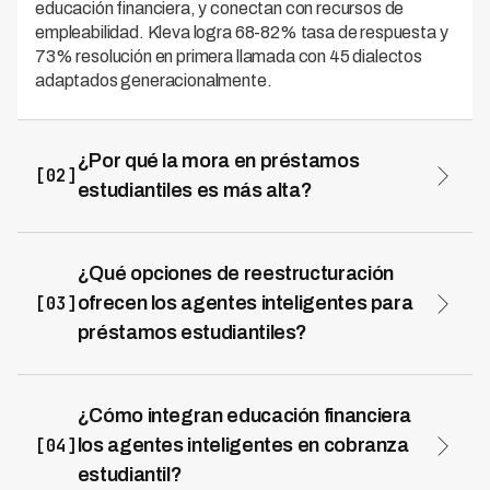
educación financiera, y conectan con recursos de
empleabilidad. Kleva logra 68-82% tasa de respuesta y
73% resolución en primera llamada con 45 dialectos
adaptados generacionalmente.
¿Por qué la mora en préstamos
[02]
estudiantiles es más alta?
La mora (12-22%) se concentra en meses 1-18 post-
graduación: 53% no tiene empleo formal al graduarse,
67% gana menos de lo esperado, 38% tiene ingresos
¿Qué opciones de reestructuración
freelance irregulares, más gastos inesperados de
[03]
ofrecen los agentes inteligentes para
transición. No es falta de voluntad sino vulnerabilidad
préstamos estudiantiles?
económica temporal. Kleva reduce mora 40-55% con
Ofrecen periodo de gracia extendido (6-12 meses sin
flexibilización adaptada a esta realidad.
pagos si sin empleo), pago basado en ingreso (10-15%
de ingreso mensual), extensión de plazo (5 a 7-10 años),
¿Cómo integran educación financiera
y congelamiento temporal (3-6 meses en pérdida de
[04]
los agentes inteligentes en cobranza
empleo). Kleva logra 75-88% aceptación de planes y
estudiantil?
78-88% cumplimiento vs 58-68% manual con