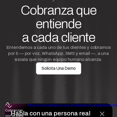
Cobranza que
entiende
a cada cliente
Entendemos a cada uno de tus clientes y cobramos
por ti — por voz, WhatsApp, SMS y email —, a una
escala que ningún equipo humano alcanza.
Solicita Una Demo
Nosotros
Cobranza con IA
Glosario
Cumplimiento
B
Cobranzas
Habla con una persona real
con IA para