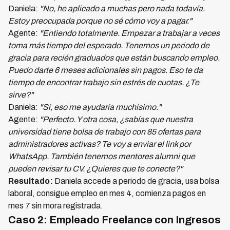
Daniela:
"No, he aplicado a muchas pero nada todavía.
Estoy preocupada porque no sé cómo voy a pagar."
Agente:
"Entiendo totalmente. Empezar a trabajar a veces
toma más tiempo del esperado. Tenemos un periodo de
gracia para recién graduados que están buscando empleo.
Puedo darte 6 meses adicionales sin pagos. Eso te da
tiempo de encontrar trabajo sin estrés de cuotas. ¿Te
sirve?"
Daniela:
"Sí, eso me ayudaría muchísimo."
Agente:
"Perfecto. Y otra cosa, ¿sabías que nuestra
universidad tiene bolsa de trabajo con 85 ofertas para
administradores activas? Te voy a enviar el link por
WhatsApp. También tenemos mentores alumni que
pueden revisar tu CV. ¿Quieres que te conecte?"
Resultado:
Daniela accede a periodo de gracia, usa bolsa
laboral, consigue empleo en mes 4, comienza pagos en
mes 7 sin mora registrada.
Caso 2: Empleado Freelance con Ingresos