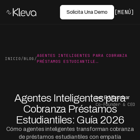
MENÚ
Solicita Una Demo
AGENTES INTELIGENTES PARA COBRANZA
INICIO
/
BLOG
/
PRÉSTAMOS ESTUDIANTILE…
Agentes Inteligentes para
por Ed Escobar
Co-Founder & CEO
Cobranza Préstamos
Estudiantiles: Guía 2026
Cómo agentes inteligentes transforman cobranza
de préstamos estudiantiles con empatía