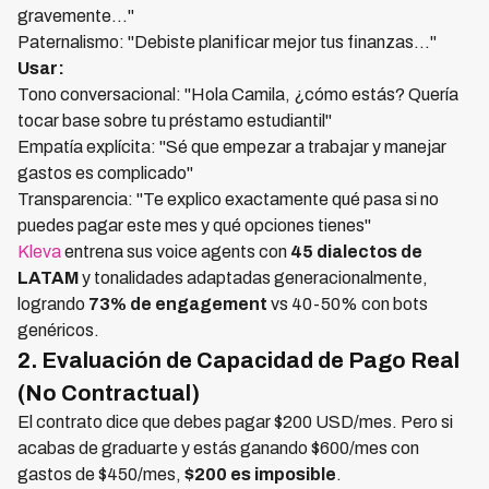
gravemente..."
Paternalismo: "Debiste planificar mejor tus finanzas..."
Usar:
Tono conversacional: "Hola Camila, ¿cómo estás? Quería
tocar base sobre tu préstamo estudiantil"
Empatía explícita: "Sé que empezar a trabajar y manejar
gastos es complicado"
Transparencia: "Te explico exactamente qué pasa si no
puedes pagar este mes y qué opciones tienes"
Kleva
entrena sus voice agents con
45 dialectos de
LATAM
y tonalidades adaptadas generacionalmente,
logrando
73% de engagement
vs 40-50% con bots
genéricos.
2. Evaluación de Capacidad de Pago Real
(No Contractual)
El contrato dice que debes pagar $200 USD/mes. Pero si
acabas de graduarte y estás ganando $600/mes con
gastos de $450/mes,
$200 es imposible
.