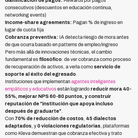
Gamificación de pagos:
Rewards por pagos
consecutivos (descuentos en educación continua,
networking events)
Income-share agreements:
Pagan % de ingreso en
lugar de cuota fija
Cobranza preventiva:
IA detecta riesgo de mora antes
de que ocurra basado en patterns de empleo/ingreso
Pero más allá de innovaciones técnicas, el cambio
fundamental es
filosófico
: de ver cobranza como proceso
de recuperación de activos, a verla como
servicio de
soporte al éxito del egresado
.
Instituciones que implementan
agentes inteligentes
empáticos y educativos
están logrando
reducir mora 40-
55%, mejorar NPS 60-80 puntos, y construir
reputación de "institución que apoya incluso
después de graduarte"
.
Con
70% de reducción de costos
,
45 dialectos
adaptados
, y
0 violaciones regulatorias
, plataformas
como Kleva demuestran que cobranza efectiva y trato