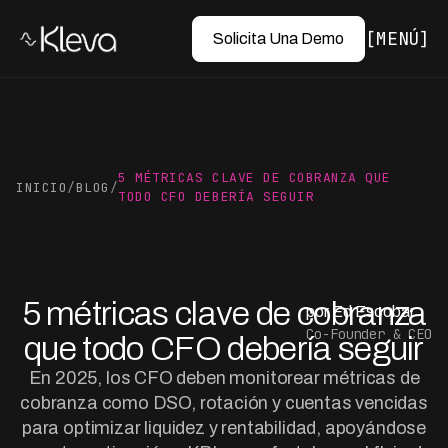
MENÚ
Solicita Una Demo
5 MÉTRICAS CLAVE DE COBRANZA QUE
INICIO
/
BLOG
/
TODO CFO DEBERÍA SEGUIR
5 métricas clave de cobranza
por Ed Escobar
Co-Founder & CEO
que todo CFO debería seguir
En 2025, los CFO deben monitorear métricas de
cobranza como DSO, rotación y cuentas vencidas
para optimizar liquidez y rentabilidad, apoyándose