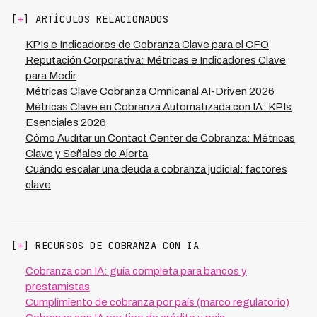
morosas genera retorno prácticamente inmediato, y con
tareas repetitivas, mejorando la productividad general
[
+
] ARTÍCULOS RELACIONADOS
soluciones de IA como las de Kleva que alcanzan una
del departamento financiero.
tasa de recuperación del 73%, puedes maximizar
KPIs e Indicadores de Cobranza Clave para el CFO
resultados con presupuestos modestos. Este enfoque
Reputación Corporativa: Métricas e Indicadores Clave
estratégico es especialmente efectivo en LATAM,
para Medir
donde el acceso a herramientas automatizadas a menor
Métricas Clave Cobranza Omnicanal AI-Driven 2026
costo permite que empresas de cualquier tamaño
Métricas Clave en Cobranza Automatizada con IA: KPIs
compitan con recuperación de cartera de clase mundial.
Esenciales 2026
Cómo Auditar un Contact Center de Cobranza: Métricas
Clave y Señales de Alerta
Cuándo escalar una deuda a cobranza judicial: factores
clave
[
+
] RECURSOS DE COBRANZA CON IA
Cobranza con IA: guía completa para bancos y
prestamistas
Cumplimiento de cobranza por país (marco regulatorio)