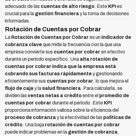
adecuado de las
cuentas de alto riesgo
. Este
KPI
es
crucial para la
gestión financiera
y la toma de decisiones
informadas.
Rotación de Cuentas por Cobrar
La
Rotación de Cuentas por Cobrar
es un
indicador de
cobranza clave
que mide la frecuencia con la que una
empresa convierte sus
cuentas por cobrar
en efectivo
durante un período específico. Una
alta rotación de
cuentas por cobrar indica que la empresa está
cobrando sus facturas rápidamente
y gestionando
eficientemente sus
cuentas por cobrar
, lo que mejora el
flujo de caja
y la
salud financiera
. Para calcularla, se
dividen las
ventas netas a crédito
entre el
promedio de
cuentas por cobrar
durante el período. Este
KPI
proporciona información valiosa sobre la eficiencia del
proceso de cobranza
y la efectividad de las
políticas de
crédito
. Una baja
rotación de cuentas por cobrar
puede indicar problemas en la
gestión de cobranza
,