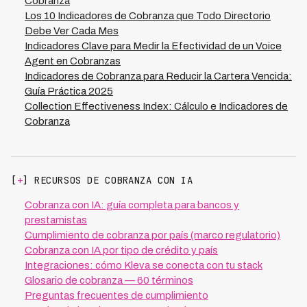
Cobranza
que ofrece Kleva con su 73% de tasa de recuperación,
Los 10 Indicadores de Cobranza que Todo Directorio
garantizas visibilidad constante de tu cartera, reduces
Debe Ver Cada Mes
riesgo crediticio y optimizas tus decisiones financieras
Indicadores Clave para Medir la Efectividad de un Voice
con información en tiempo real.
Agent en Cobranzas
Indicadores de Cobranza para Reducir la Cartera Vencida:
Guía Práctica 2025
Collection Effectiveness Index: Cálculo e Indicadores de
Cobranza
[
+
] RECURSOS DE COBRANZA CON IA
Cobranza con IA: guía completa para bancos y
prestamistas
Cumplimiento de cobranza por país (marco regulatorio)
Cobranza con IA por tipo de crédito y país
Integraciones: cómo Kleva se conecta con tu stack
Glosario de cobranza — 60 términos
Preguntas frecuentes de cumplimiento