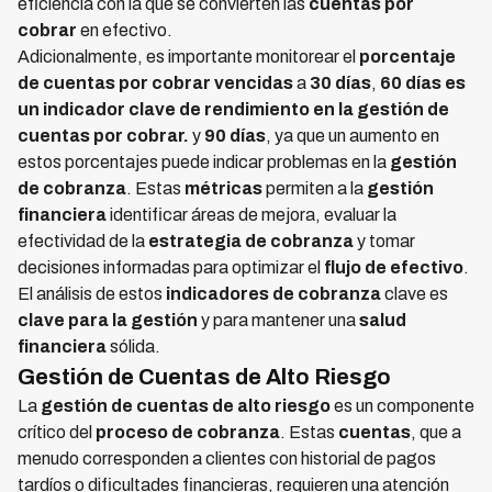
eficiencia con la que se convierten las
cuentas por
cobrar
en efectivo.
Adicionalmente, es importante monitorear el
porcentaje
de cuentas por cobrar vencidas
a
30 días
,
60 días es
un indicador clave de rendimiento en la gestión de
cuentas por cobrar.
y
90 días
, ya que un aumento en
estos porcentajes puede indicar problemas en la
gestión
de cobranza
. Estas
métricas
permiten a la
gestión
financiera
identificar áreas de mejora, evaluar la
efectividad de la
estrategia de cobranza
y tomar
decisiones informadas para optimizar el
flujo de efectivo
.
El análisis de estos
indicadores de cobranza
clave es
clave para la gestión
y para mantener una
salud
financiera
sólida.
Gestión de Cuentas de Alto Riesgo
La
gestión de cuentas de alto riesgo
es un componente
crítico del
proceso de cobranza
. Estas
cuentas
, que a
menudo corresponden a clientes con historial de pagos
tardíos o dificultades financieras, requieren una atención