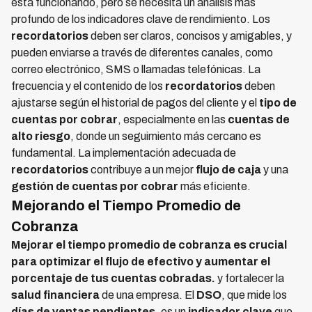
está funcionando, pero se necesita un análisis más
profundo de los indicadores clave de rendimiento. Los
recordatorios
deben ser claros, concisos y amigables, y
pueden enviarse a través de diferentes canales, como
correo electrónico, SMS o llamadas telefónicas. La
frecuencia y el contenido de los
recordatorios
deben
ajustarse según el historial de pagos del cliente y el
tipo de
cuentas por cobrar
, especialmente en las
cuentas de
alto riesgo
, donde un seguimiento más cercano es
fundamental. La implementación adecuada de
recordatorios
contribuye a un mejor
flujo de caja
y una
gestión de cuentas por cobrar
más eficiente.
Mejorando el Tiempo Promedio de
Cobranza
Mejorar el tiempo promedio de cobranza es crucial
para optimizar el flujo de efectivo y aumentar el
porcentaje de tus cuentas cobradas.
y fortalecer la
salud financiera
de una empresa. El
DSO
, que mide los
días de ventas pendientes
, es un
indicador clave
que