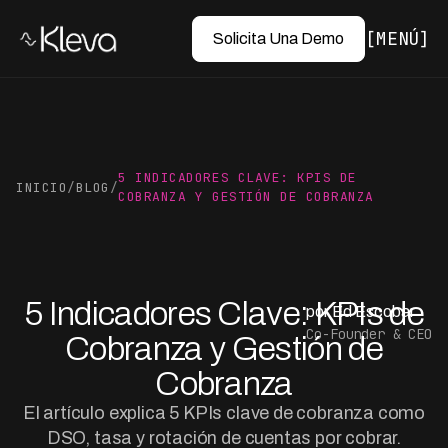
MENÚ
Solicita Una Demo
5 INDICADORES CLAVE: KPIS DE
INICIO
/
BLOG
/
COBRANZA Y GESTIÓN DE COBRANZA
5 Indicadores Clave: KPIs de
por Ed Escobar
Co-Founder & CEO
Cobranza y Gestión de
Cobranza
El artículo explica 5 KPIs clave de cobranza como
DSO, tasa y rotación de cuentas por cobrar.