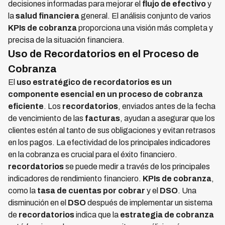
decisiones informadas para mejorar el
flujo de efectivo
y
la
salud financiera
general. El análisis conjunto de varios
KPIs de cobranza
proporciona una visión más completa y
precisa de la situación financiera.
Uso de Recordatorios en el Proceso de
Cobranza
El
uso estratégico de recordatorios es un
componente esencial en un proceso de cobranza
eficiente
. Los
recordatorios
, enviados antes de la fecha
de vencimiento de las
facturas
, ayudan a asegurar que los
clientes estén al tanto de sus obligaciones y evitan retrasos
en los pagos. La efectividad de los principales indicadores
en la cobranza es crucial para el éxito financiero.
recordatorios
se puede medir a través de los principales
indicadores de rendimiento financiero.
KPIs de cobranza
,
como la
tasa de cuentas por cobrar
y el
DSO
. Una
disminución en el
DSO
después de implementar un sistema
de
recordatorios
indica que la
estrategia de cobranza