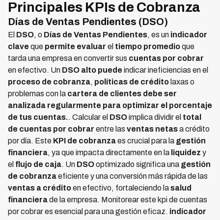
Principales KPIs de Cobranza
Días de Ventas Pendientes (DSO)
El
DSO
, o
Días de Ventas Pendientes
, es un
indicador
clave
que
permite evaluar
el
tiempo promedio
que
tarda una empresa en convertir sus
cuentas por cobrar
en efectivo. Un
DSO
alto puede
indicar ineficiencias en el
proceso de cobranza
,
políticas de crédito
laxas o
problemas con la
cartera de clientes debe ser
analizada regularmente para optimizar el porcentaje
de tus cuentas.
. Calcular el
DSO
implica dividir el
total
de cuentas por cobrar
entre las
ventas netas
a crédito
por día. Este
KPI de cobranza
es crucial para la
gestión
financiera
, ya que impacta directamente en la
liquidez
y
el
flujo de caja
. Un
DSO
optimizado significa una
gestión
de cobranza
eficiente y una conversión más rápida de las
ventas a crédito
en efectivo, fortaleciendo la
salud
financiera
de la empresa. Monitorear este kpi de cuentas
por cobrar es esencial para una gestión eficaz.
indicador