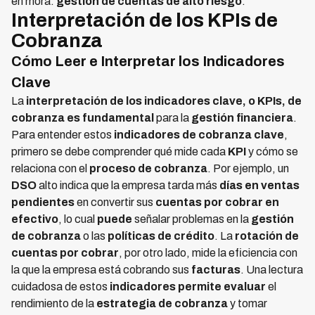
en mora.
gestión de cuentas de alto riesgo
.
Interpretación de los KPIs de
Cobranza
Cómo Leer e Interpretar los Indicadores
Clave
La
interpretación de los indicadores clave, o KPIs, de
cobranza es fundamental
para la
gestión financiera
.
Para entender estos
indicadores de cobranza clave
,
primero se debe comprender qué mide cada
KPI
y cómo se
relaciona con el
proceso de cobranza
. Por ejemplo, un
DSO
alto indica que la empresa tarda más
días en ventas
pendientes
en convertir sus
cuentas por cobrar en
efectivo
, lo cual
puede
señalar problemas en la
gestión
de cobranza
o las
políticas de crédito
. La
rotación de
cuentas por cobrar
, por otro lado, mide la eficiencia con
la que la empresa está cobrando sus
facturas
. Una lectura
cuidadosa de estos
indicadores
permite evaluar
el
rendimiento de la
estrategia de cobranza
y tomar