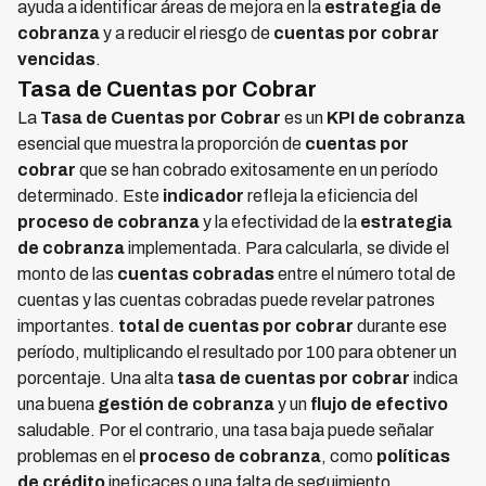
ayuda a identificar áreas de mejora en la
estrategia de
cobranza
y a reducir el riesgo de
cuentas por cobrar
vencidas
.
Tasa de Cuentas por Cobrar
La
Tasa de Cuentas por Cobrar
es un
KPI de cobranza
esencial que muestra la proporción de
cuentas por
cobrar
que se han cobrado exitosamente en un período
determinado. Este
indicador
refleja la eficiencia del
proceso de cobranza
y la efectividad de la
estrategia
de cobranza
implementada. Para calcularla, se divide el
monto de las
cuentas cobradas
entre el número total de
cuentas y las cuentas cobradas puede revelar patrones
importantes.
total de cuentas por cobrar
durante ese
período, multiplicando el resultado por 100 para obtener un
porcentaje. Una alta
tasa de cuentas por cobrar
indica
una buena
gestión de cobranza
y un
flujo de efectivo
saludable. Por el contrario, una tasa baja puede señalar
problemas en el
proceso de cobranza
, como
políticas
de crédito
ineficaces o una falta de seguimiento