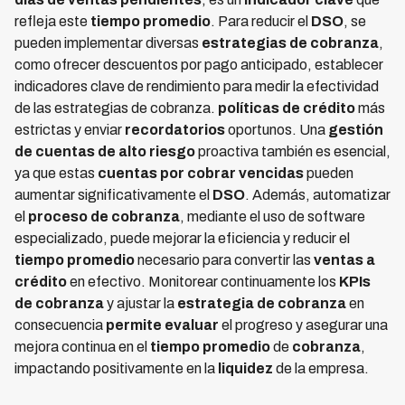
refleja este
tiempo promedio
. Para reducir el
DSO
, se
pueden implementar diversas
estrategias de cobranza
,
como ofrecer descuentos por pago anticipado, establecer
indicadores clave de rendimiento para medir la efectividad
de las estrategias de cobranza.
políticas de crédito
más
estrictas y enviar
recordatorios
oportunos. Una
gestión
de cuentas de alto riesgo
proactiva también es esencial,
ya que estas
cuentas por cobrar vencidas
pueden
aumentar significativamente el
DSO
. Además, automatizar
el
proceso de cobranza
, mediante el uso de software
especializado, puede mejorar la eficiencia y reducir el
tiempo promedio
necesario para convertir las
ventas a
crédito
en efectivo. Monitorear continuamente los
KPIs
de cobranza
y ajustar la
estrategia de cobranza
en
consecuencia
permite evaluar
el progreso y asegurar una
mejora continua en el
tiempo promedio
de
cobranza
,
impactando positivamente en la
liquidez
de la empresa.