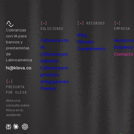
[
+
]
[
+
] RECURSOS
[
+
]
SOLUCIONES
EMPRESA
Cobranzas
Blog
con IA para
Cobranza con
Nosotros
Glosario
bancos y
IA
Empleos
prestamistas
Cumplimiento
Cobranza por
Contacto
de
Latinoamérica
industria
hi@kleva.co
Cobranza por
producto
Integraciones
[
+
]
PREGUNTA
Precios
POR KLEVA
Abre una
consulta sobre
Kleva en tu
asistente