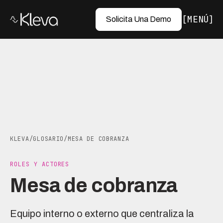
MENÚ
Solicita Una Demo
KLEVA
/
GLOSARIO
/
MESA DE COBRANZA
ROLES Y ACTORES
Mesa de cobranza
Equipo interno o externo que centraliza la