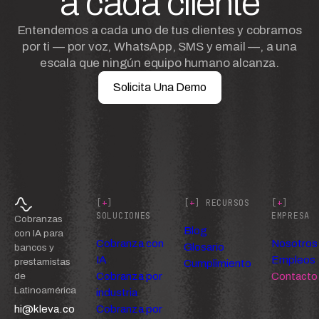
a cada cliente
Entendemos a cada uno de tus clientes y cobramos
por ti — por voz, WhatsApp, SMS y email —, a una
escala que ningún equipo humano alcanza.
Solicita Una Demo
[
+
]
[
+
] RECURSOS
[
+
]
SOLUCIONES
EMPRESA
Cobranzas
Blog
con IA para
Cobranza con
Nosotros
Glosario
bancos y
IA
Empleos
prestamistas
Cumplimiento
Cobranza por
Contacto
de
Latinoamérica
industria
hi@kleva.co
Cobranza por