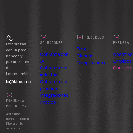
[
+
]
[
+
] RECURSOS
[
+
]
SOLUCIONES
EMPRESA
Cobranzas
Blog
con IA para
Cobranza con
Nosotros
Glosario
bancos y
IA
Empleos
prestamistas
Cumplimiento
Cobranza por
Contacto
de
Latinoamérica
industria
hi@kleva.co
Cobranza por
producto
Integraciones
[
+
]
PREGUNTA
Precios
POR KLEVA
Abre una
consulta sobre
Kleva en tu
asistente