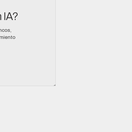
 IA?
ncos,
imiento