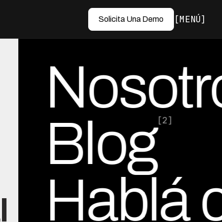
MENÚ
Solicita Una Demo
Nosotr
Blog
[2]
Hablá 
l