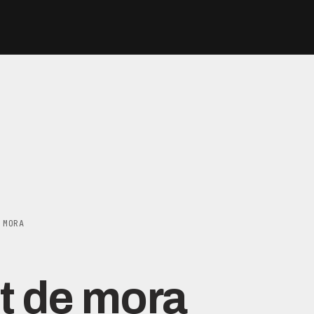
 MORA
t de mora