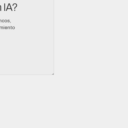
 IA?
ncos,
imiento