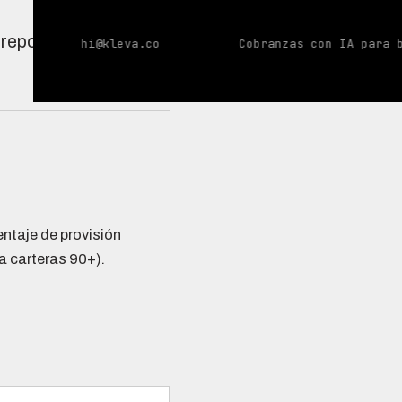
reporte, provisiones
hi@kleva.co
Cobranzas con IA para 
entaje de provisión
a carteras 90+).