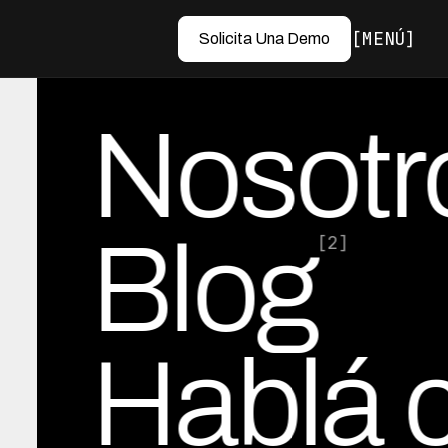
MENÚ
Solicita Una Demo
Nosotr
Blog
[2]
Hablá 