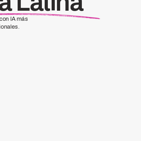
a Latina
 con IA más
ionales.