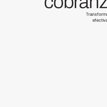
cobran
Transforma
efectiv