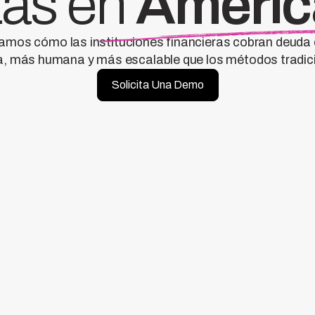
zas en
Améric
mos cómo las instituciones financieras cobran deuda
a, más humana y más escalable que los métodos tradic
Solicita Una Demo