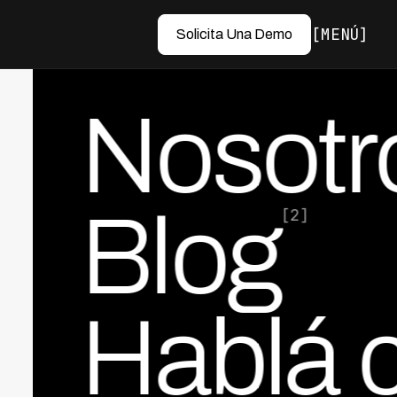
MENÚ
Solicita Una Demo
Nosotr
Blog
[2]
Hablá 