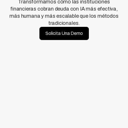
Transformamos cómo las instituciones
financieras cobran deuda con IA más efectiva,
más humana y más escalable que los métodos
tradicionales.
Solicita Una Demo