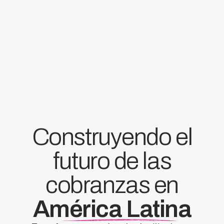
Construyendo el
futuro de las
cobranzas en
América Latina