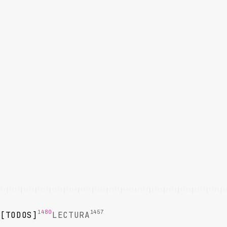
1480
1457
TODOS
LECTURA