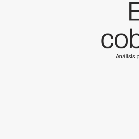
E
cob
Análisis 