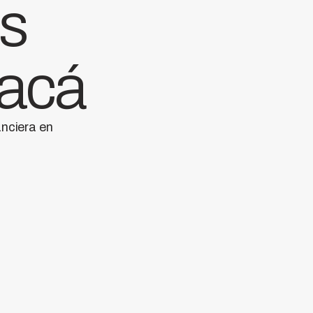
as
 acá
anciera en