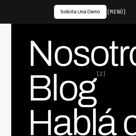
MENÚ
Solicita Una Demo
Nosotr
Blog
[2]
Hablá 