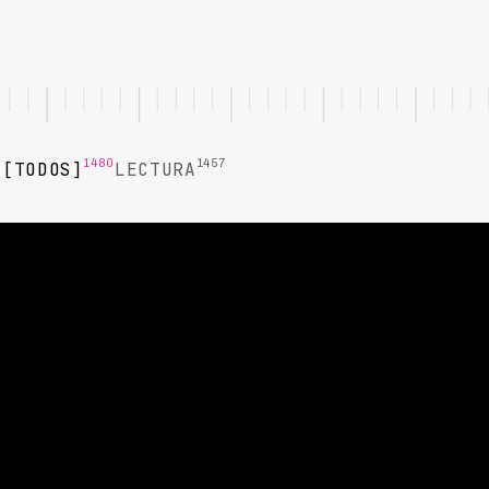
1480
1457
TODOS
LECTURA
LECTURA
Voice Agent vs Call Center para
Cobranza: Comparativa Completa
2026
Comparativa detallada entre voice agents con IA y call
centers tradicionales para cobranza: costos, efectividad,
escalabilidad y casos de uso ideales.