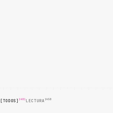
1481
1458
TODOS
LECTURA