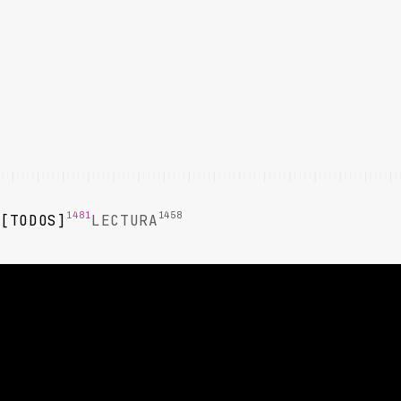
1481
1458
TODOS
LECTURA
LECTURA
LECTURA
Cómo Reducir
Tasa de
el Costo de
Contacto: IVR