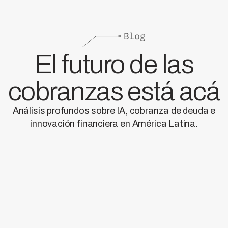
El futuro de las
cobranzas está acá
Análisis profundos sobre IA, cobranza de deuda e
innovación financiera en América Latina.