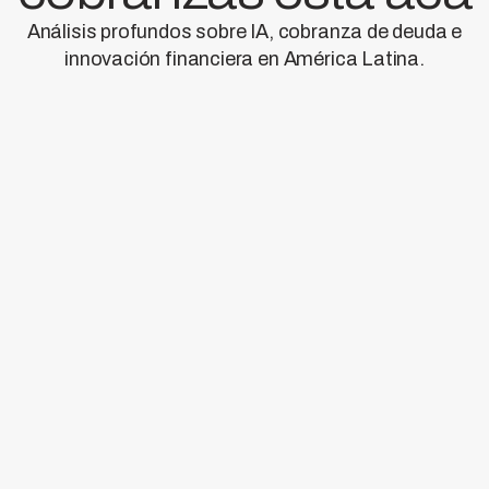
Análisis profundos sobre IA, cobranza de deuda e
innovación financiera en América Latina.