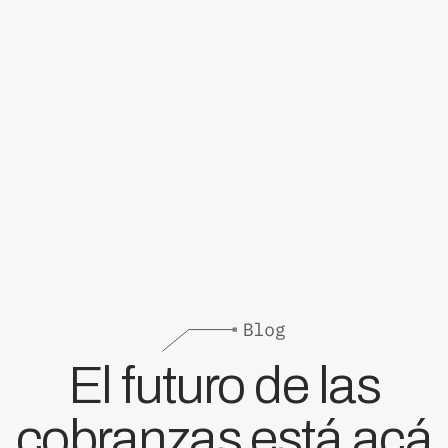
El futuro de las
cobranzas está acá