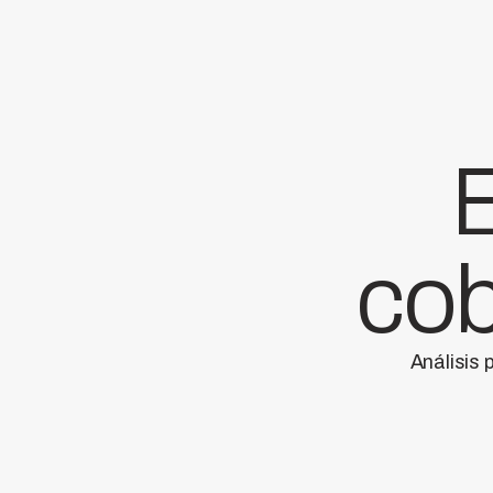
E
cob
Análisis 