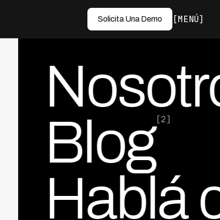
MENÚ
Solicita Una Demo
Nosotr
Blog
[2]
Hablá 