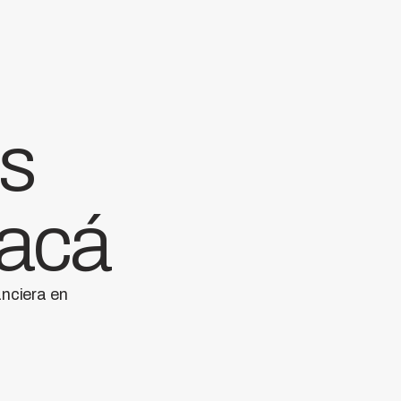
as
 acá
anciera en