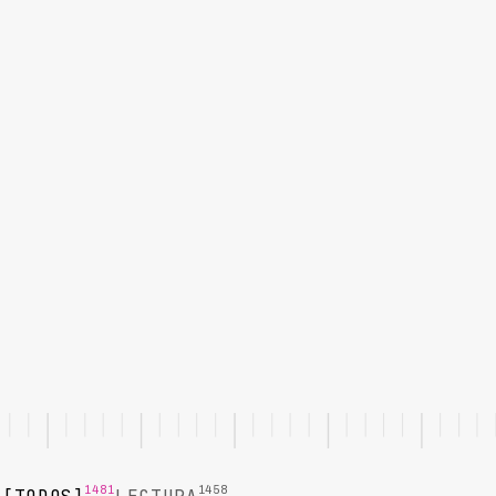
1481
1458