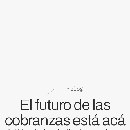
El futuro de las
cobranzas está acá