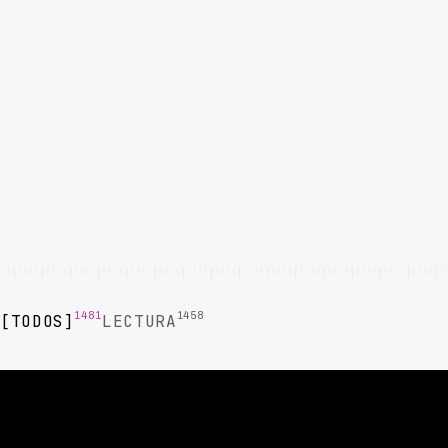
1481
1458
TODOS
LECTURA