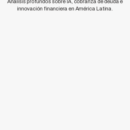
Análisis profundos sobre IA, cobranza de deuda e
innovación financiera en América Latina.